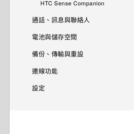
HTC Sense Companion
為何電池電力消耗如此快速？
錄音
將停止運作的訊息，裝置保護是
檢視相片及影片
從氣象時鐘開啟定位服務
最佳化在前景中執行的應用程式
取得協助與疑難排解
編輯主題
什麼意思？
通話、訊息與聯絡人
何謂 HTC Sense Companion？
Doze 模式如何節省電池電力？
啟用高解析音效錄音
編輯相片
使用時鐘
管理已下載應用程式的異常活動
刪除主題
手機通話功能
電池與儲存空間
設定 HTC Sense Companion
為何省電模式和極致省電模式都
美化 RAW 相片
手動設定日期和時間
管理在背景中執行的應用程式
變成灰色停用狀態？
選擇主畫面桌面
簡訊與多媒體簡訊
電池
使用智慧搜尋撥號
備份、傳輸與重設
檢視詳細資料
剪輯影片
設定鬧鐘
針對部分應用程式建立解鎖圖形
Android 中的應用程式待機如何
聯絡人
使用貼圖作為應用程式圖示
儲存空間
傳送簡訊 (SMS)
撥打分機號碼
備份與重設
延長電池使用時間的提示
節省電池電力？
連線功能
變更慢動作影片的播放速度
郵件
多張桌布
聯絡人清單
如何在訊息內加入簽名？
傳輸
釋放儲存空間
快速撥號
使用省電功能
網際網路連線
備份檔案、資料和設定的方式
設定中的電池最佳化有何作用？
設定
編輯高動態縮時攝影影片
查看郵件
依時間而變換的桌布
新增新的聯絡人
傳送多媒體訊息 (MMS)
儲存空間類型
無線分享
從舊手機傳輸內容的方法
撥打訊息、電子郵件或日曆活動
極致省電模式
使用 Android 備份服務
一般設定
如何節省電池電力？
開啟或關閉數據連線
中的電話號碼
傳送電子郵件訊息
鎖定螢幕桌布
編輯聯絡人的資訊
傳送群組訊息
我該將記憶卡當作可移除式或內
從Android手機傳輸內容
安全性設定
HTC Connect 是什麼？
顯示電池百分比
從先前的 HTC 手機還原
管理數據使用量
請勿打擾模式
部儲存空間使用呢？
收到來電
讀取及回覆電子郵件訊息
聯繫聯絡人
協助工具設定
轉寄訊息
透過iCloud傳送iPhone內容
使用 HTC Connect 分享媒體
為 Nano SIM 卡指派 PIN 碼