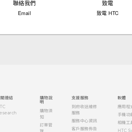
聯絡我們
致電
Email
致電 HTC
快速入門手冊
使用手冊
安全與法令注意事項
相關連結
購物說
支援服務
軟體
明
TC
到府收送維修
應用程
購物須
esearch
服務
手機功
知
服務中心資訊
相機工
訂單管
客戶服務佈告
HTC S
理