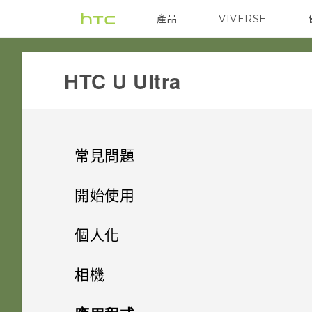
產品
VIVERSE
VIVE
G REIGNS
HTC U Ultra‎
常見問題
系統效能
開始使用
應用程式
手機上的各種便利功能
如何查看手機最新的軟體更新？
個人化
備份與傳輸
打開包裝與設定
「驗證應用程式」有何作用？如
手機出狀況時該如何排除問題？
主畫面配置與字型
雙螢幕
相機
何確認是否已啟用？
音效與顯示
熟悉新手機的功能
如何備份相片及影片？
小工具與捷徑
HTC U Ultra 概觀
為何手機反應緩慢且靜止不動？
相機有哪些特殊功能
拍照和錄影
新增或移除小工具面板