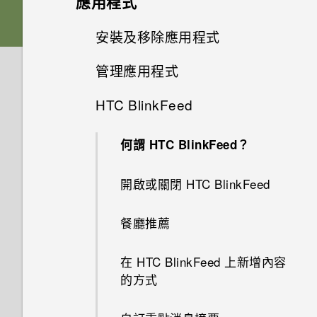
應用程式
如何在郵件應用程式內登入我的
相機
更新
我認為麥克風壞了。我該怎麼
如何在手機與電腦之間複製檔
音效偏好設定
Microsoft 電子郵件帳號？
HTC Sense 首頁
卡片固定座
進階相機功能
啟動列
為何手機會自動關機？
豐富的音效
做？
變更主畫面
安裝及移除應用程式
相機畫面
案？
儲存空間
第二螢幕
能否讓相機停留在待機模式以節
軟體與應用程式更新
為何手機上的應用程式會當機並
休眠模式
變更來電鈴聲
Nano SIM 卡
省電力？要如何設定？
新增主畫面小工具
管理應用程式
慢動作錄影
手機異常過熱或溫度過高時該怎
指紋感應器
能否變更手機上系統的字型樣式
設定主畫面桌布
選擇拍攝模式
從 Play 商店取得應用程式
電源與充電
我之前曾使用 HTC 備份。為何
強制關閉？
如何將檔案與資料夾複製或移到
麼辦？
和大小？
何謂第二螢幕？
手機現在未內建 HTC 備份？
安裝軟體更新
鎖定螢幕
記憶卡？
變更通知音效
HTC BlinkFeed
SD 卡
相片看起來模糊不清嗎？以下有
新增主畫面捷徑
使用 Zoe 動態拍照
排列應用程式
完全個人專屬
無線與網路
變更預設字型大小
拍攝相片
從網路下載應用程式
如何知道我是否在手機上安裝了
只能使用隨附的 USB Type-C
一些拍照秘訣
結束或關閉應用程式最好的方式
如何將喜愛的歌曲或音樂設為鈴
第二螢幕設定
如何讓 HTC Sync Manager 辨
安裝應用程式更新
惡意的第三方應用程式？
傳輸線嗎？能否使用第三方的傳
動作手勢
如何檢視 USB 隨身碟內的檔案
設定預設音量
何謂 HTC BlinkFeed？
為何？
為電池充電
通話與 SIM 卡
分類小工具面板和啟動列上的應
聲？
拍攝高動態縮時攝影影片
多工作業
Boost+
識出我的手機？
如何在電信業者的網路中新增存
設定相片品質和大小
輸線？
解除安裝應用程式
與資料夾？
用程式
使用第二螢幕
取點？
從 Play 商店 安裝應用程式更新
如何設定預設的簡訊應用程式？
觸控手勢
設定與其他
適用於喇叭的HTC BoomSound
開啟或關閉 HTC BlinkFeed
如何查看手機內建的記憶體容量
切換手機開關
我能將 Micro SIM 卡剪小為
選擇場景
控制應用程式權限
Android 7.0 Nougat
提示：如何拍出更棒的相片
可以透過 micro USB 轉 USB
我將記憶卡格式化以作為內部儲
及使用量？
移動主畫面項目
Nano SIM 卡以裝入手機內嗎？
新增應用程式或聯絡人
我透過藍牙傳送了一些檔案到電
Type-C 轉接器以使用現有的
安全性
如何顯示執行中應用程式的清
存空間使用時，卻出現該記憶卡
認識手機設定
設定您專屬 HTC USonic 耳機
如何找出手機的 IMEI/MEID 和
餐廳推薦
選擇要連線到 4G LTE 網路的
手動調整相機設定
腦。檔案存到哪裡去了？
設定預設應用程式
HTC Sense Companion
USB 傳輸線嗎？
以 3D 音效 或高解析度音訊錄
單？
速度太慢的訊息。為什麼？
序號？
如何重新啟動手機以進入安全模
Nano SIM 卡
移除主畫面項目
影
觸碰指紋辨識器為何無法喚醒手
使用快速設定
式？
在 HTC BlinkFeed 上新增內容
拍攝 RAW 相片
如何將手機的網際網路連線分享
設定應用程式連結
USB Type-C 接頭與舊手機上的
如何啟用開發人員選項？
我的手機是全新的，但可用儲存
機？
為何手機會對我說話？如何關閉
的方式
使用雙網路管理員管理 Nano
給其他裝置使用？
micro USB 接頭有何不同？
自拍
空間卻比總容量少。為什麼？
此功能？
擷取手機畫面
SIM 卡
相機應用程式如何拍攝 RAW 相
停用應用程式
為何手機對 Motion Launch 手
使用 Exchange ActiveSync 時