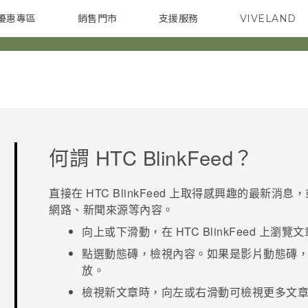
優惠專區
銷售門市
支援服務
VIVELAND
焦點訊息
智慧型手機
校園專案
銷售通路
配件
企業採購
何謂
HTC BlinkFeed
？
直接在
HTC BlinkFeed
上取得感興趣的最新消息，
網路、新聞來源等內容。
向上或下滑動，在
HTC BlinkFeed
上瀏覽文
點選動態磚，檢視內容。如果是影片動態磚
放。
檢視新文章時，向左或右滑動可檢視更多文