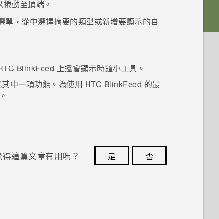
以捲動至頂端。
選單，從中選擇摘要的類型或新增要顯示的自
HTC BlinkFeed
上還會顯示時鐘小工具。
式其中一項功能。為使用
HTC BlinkFeed
的最
。
覺得這篇文章有用嗎？
是
否
您的意見回報可協助他人查看最實用的資訊。