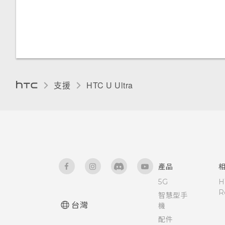
使用 NFC
手套模式
支援
HTC U Ultra‎
產品
5G
H
R
智慧型手
台灣
機
配件