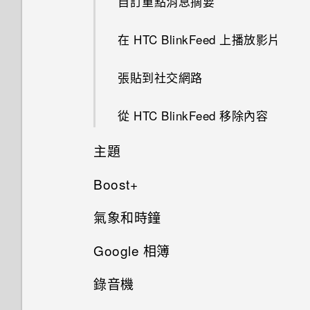
自訂重點消息摘要
片？
要如何得知我的手機能否在其他
Qualcomm Quick Charge 3.0
快速調整相片曝光
勢啟動手勢沒有反應？
使用 MicroSD 記憶卡作為可移
為何無法用我的指紋將螢幕解
如何啟用或停用裝置管理員應用
旅行模式
初次設定 HTC U Ultra
國家的本國網路內使用？
運作方式？
除式儲存裝置和使用內部儲存空
鎖？
程式？
在 HTC BlinkFeed 上播放影片
間有何不同？
拍攝連續的相片
為何無法在應用程式內使用多指
重新啟動 HTC U Ultra (軟體重
新增社交網路、電子郵件帳號等
手機能在找不到 Wi-Fi 或訊號
我的手機是否向下相容於不支援
手勢？
如何在重設手機後通過 Google
設)
張貼到社交網路
太弱時自動切換至行動網路嗎？
Qualcomm Quick Charge 3.0
登入畫面？
使用 HDR
指紋辨識器
的充電配件？
Google 相簿擁有與 HTC 相片
通知
從 HTC BlinkFeed 移除內容
集一樣的功能嗎？
忘記了手機的螢幕鎖定密碼、
拍攝全景自拍
手機無法開機時該怎麼做？
PIN 碼或圖形該怎麼辦？
Motion Launch 手勢啟動
主題
使用應用程式時不斷出現要求授
拍攝超廣角全景自拍照
如何使用硬體按鍵重新啟動手
予權限的提示。為什麼？
手機遺失或遭竊時該怎麼辦？
Boost+
選取、複製及貼上文字
何謂 HTC 主題？
機？
拍攝全景相片
氣象和時鐘
何謂智慧鎖及如何使用？
關於 Boost+
輸入文字
下載主題或個別項目
如果手機不斷重新啟動或無法開
機進入主畫面，該怎麼辦？
Google 相簿
為何重新開啟或開啟手機時出現
查看氣象
開啟或關閉 Smart Boost
如何加快輸入速度？
自行建立主題
要求我輸入密碼以解密手機？
錄音機
手機無法充電時該怎麼做？
Google 相簿功能介紹
在氣象時鐘內變更城市
手動清除垃圾檔案
中文輸入
尋找主題
移除螢幕鎖時出現裝置保護功能