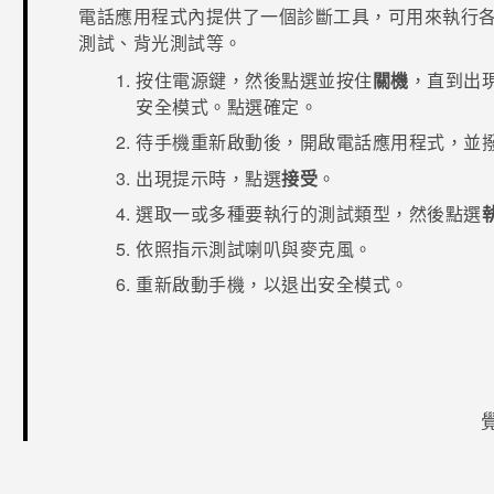
電話
應用程式內提供了一個診斷工具，可用來執行
測試、背光測試等。
按住
電源
鍵，然後點選並按住
關機
，直到出
安全模式
。點選
確定
。
待手機重新啟動後，開啟
電話
應用程式，並
出現提示時，點選
接受
。
選取一或多種要執行的測試類型，然後點選
依照指示測試喇叭與麥克風。
重新啟動手機，以退出
安全模式
。
感謝您！