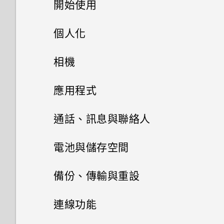
開始使用
觸碰指紋辨識器為何無法喚醒手
如何將手機的網際網路連線分享
USB Type-C 接頭與舊手機上的
如何啟用開發人員選項？
我的手機是全新的，但可用儲存
機？
為何手機會對我說話？如何關閉
給其他裝置使用？
micro USB 接頭有何不同？
手機上的各種便利功能
空間卻比總容量少。為什麼？
個人化
此功能？
為何手機對 Motion Launch 手
使用 Exchange ActiveSync 時
打開包裝與設定
要如何得知我的手機能否在其他
Qualcomm Quick Charge 3.0
勢啟動手勢沒有反應？
主畫面配置與字型
使用 MicroSD 記憶卡作為可移
為何無法用我的指紋將螢幕解
雙螢幕
相機
如何啟用或停用裝置管理員應用
國家的本國網路內使用？
運作方式？
除式儲存裝置和使用內部儲存空
鎖？
程式？
熟悉新手機的功能
小工具與捷徑
HTC U Ultra 概觀
間有何不同？
為何無法在應用程式內使用多指
相機有哪些特殊功能
拍照和錄影
新增或移除小工具面板
應用程式
手機能在找不到 Wi-Fi 或訊號
我的手機是否向下相容於不支援
手勢？
如何在重設手機後通過 Google
更新
音效偏好設定
太弱時自動切換至行動網路嗎？
HTC Sense 首頁
Qualcomm Quick Charge 3.0
卡片固定座
進階相機功能
登入畫面？
啟動列
豐富的音效
變更主畫面
安裝及移除應用程式
相機畫面
通話、訊息與聯絡人
的充電配件？
Google 相簿擁有與 HTC 相片
第二螢幕
軟體與應用程式更新
休眠模式
變更來電鈴聲
集一樣的功能嗎？
Nano SIM 卡
忘記了手機的螢幕鎖定密碼、
新增主畫面小工具
管理應用程式
慢動作錄影
指紋感應器
設定主畫面桌布
選擇拍攝模式
手機通話功能
從 Play 商店取得應用程式
電池與儲存空間
手機無法開機時該怎麼做？
PIN 碼或圖形該怎麼辦？
何謂第二螢幕？
安裝軟體更新
鎖定螢幕
變更通知音效
HTC BlinkFeed
使用應用程式時不斷出現要求授
SD 卡
新增主畫面捷徑
使用 Zoe 動態拍照
簡訊與多媒體簡訊
排列應用程式
完全個人專屬
變更預設字型大小
拍攝相片
從網路下載應用程式
電池
使用智慧搜尋撥號
備份、傳輸與重設
如何使用硬體按鍵重新啟動手
予權限的提示。為什麼？
手機遺失或遭竊時該怎麼辦？
第二螢幕設定
安裝應用程式更新
主題
機？
動作手勢
設定預設音量
聯絡人
何謂 HTC BlinkFeed？
為電池充電
分類小工具面板和啟動列上的應
拍攝高動態縮時攝影影片
多工作業
儲存空間
Boost+
傳送簡訊 (SMS)
設定相片品質和大小
解除安裝應用程式
撥打分機號碼
備份與重設
延長電池使用時間的提示
連線功能
何謂智慧鎖及如何使用？
用程式
使用第二螢幕
Boost+
從 Play 商店 安裝應用程式更新
如果手機不斷重新啟動或無法開
郵件
何謂 HTC 主題？
觸控手勢
適用於喇叭的HTC BoomSound
開啟或關閉 HTC BlinkFeed
切換手機開關
聯絡人清單
選擇場景
控制應用程式權限
Android 7.0 Nougat
如何在訊息內加入簽名？
傳輸
釋放儲存空間