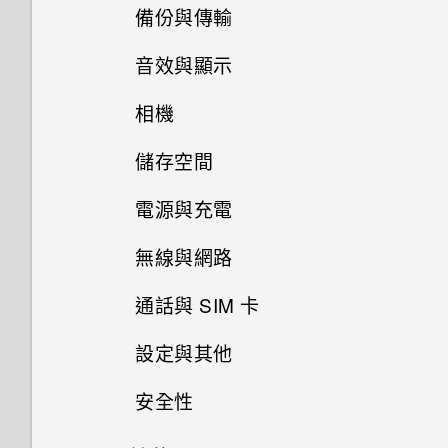
備份與傳輸
「驗證應用程式」有何作用？如
何確認是否已啟用？
音效與顯示
如何備份相片及影片？
如何在郵件應用程式內登入我的
相機
我認為麥克風壞了。我該怎麼
如何在手機與電腦之間複製檔
Microsoft 電子郵件帳號？
做？
案？
儲存空間
能否讓相機停留在待機模式以節
為何手機上的應用程式會當機並
省電力？要如何設定？
能否變更手機上系統的字型樣式
電源與充電
我之前曾使用 HTC 備份。為何
強制關閉？
如何將檔案與資料夾複製或移到
和大小？
手機現在未內建 HTC 備份？
記憶卡？
相片看起來模糊不清嗎？以下有
無線與網路
如何知道我是否在手機上安裝了
只能使用隨附的 USB Type-C
一些拍照秘訣
如何將喜愛的歌曲或音樂設為鈴
如何讓 HTC Sync Manager 辨
惡意的第三方應用程式？
傳輸線嗎？能否使用第三方的傳
如何檢視 USB 隨身碟內的檔案
通話與 SIM 卡
聲？
識出我的手機？
如何在電信業者的網路中新增存
輸線？
與資料夾？
取點？
如何設定預設的簡訊應用程式？
設定與其他
我能將 Micro SIM 卡剪小為
可以透過 micro USB 轉 USB
我將記憶卡格式化以作為內部儲
Nano SIM 卡以裝入手機內嗎？
我透過藍牙傳送了一些檔案到電
Type-C 轉接器以使用現有的
安全性
如何顯示執行中應用程式的清
存空間使用時，卻出現該記憶卡
如何找出手機的 IMEI/MEID 和
腦。檔案存到哪裡去了？
USB 傳輸線嗎？
單？
速度太慢的訊息。為什麼？
序號？