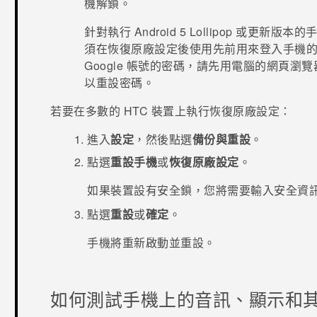
機解鎖。
針對執行
Android
5 Lollipop 或更新
須在恢復原廠設定後使用先前用來登入手機
Google
帳號的密碼，請先用電腦的網頁瀏覽
以重設密碼。
若要在多數的 HTC 裝置上執行恢復原廠設定：
進入
設定
，然後點選
備份與重設
。
點選
重設手機
或
恢復原廠設定
。
如果裝置設有安全鎖，您將需要輸入安全資
點選
重設
或
確定
。
手機將重新啟動並重設。
如何測試手機上的音訊、顯示和