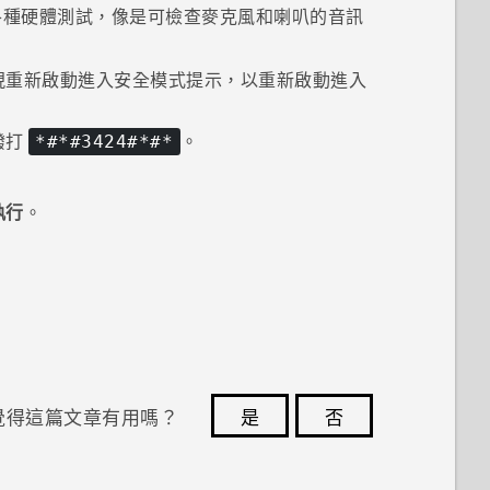
各種硬體測試，像是可檢查麥克風和喇叭的音訊
現
重新啟動進入安全模式
提示，以重新啟動進入
撥打
。
*#*#3424#*#*
執行
。
覺得這篇文章有用嗎？
是
否
您的意見回報可協助他人查看最實用的資訊。