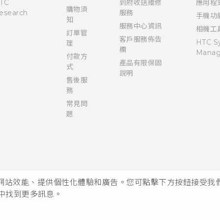
TC
到府收送維修
應用程
購物須
esearch
服務
手機功
知
服務中心資訊
相機工
訂單管
客戶服務佈告
HTC S
理
欄
Manag
付款方
產品有限保固
式
說明
售後服
務
常見問
題
析網站效能、提供個性化體驗和廣告。您可點擊下方按鈕接受我們的 
中找到更多訊息。