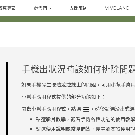
優惠專區
銷售門市
支援服務
VIVELAND
焦點訊息
智慧型手機
校園專案
銷售通路
配件
企業採購
手機出狀況時該如何排除問
如果手機發生硬體或連線上的問題，可用
小幫手
應
小幫手
應用程式提供的部分功能如下：
開啟
小幫手
應用程式，點選
，然後點選滑出式選
點選
影片教學
，觀看手機各種功能的使用教
點選
使用說明
或
常見問答
，搜尋並閱讀使用