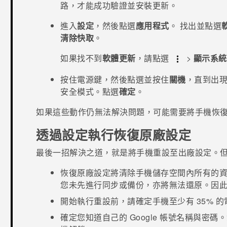
路，才能成功驗證並安裝更新。
進入
設定
，然後點選
應用程式
。
找出並點選
清除快取
。
如果找不到
軟體更新
，請點選
>
顯示系統
按住
電源
鍵，然後點選並按住
關機
，直到出
安全模式
。點選
確定
。
如果這些動作仍無法解決問題，可能需要將手機恢
透過設定執行恢復原廠設定
最後一招解決之道，就是將手機重設至出廠設定。
恢復原廠設定將清除手機儲存空間內所有的
您未先進行同步或備份，亦將無法還原。因
開始執行重設前，請確定手機至少有 35% 的
確定您知道自己的
Google
帳號名稱與密碼。