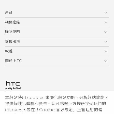
快速入門手冊
產品
使用手冊
安全與法令注意事項
5G
相關連結
智慧型手機
HTC Research
購物說明
配件
購物須知
支援服務
VIVE
訂單管理
到府收送維修服務
軟體
付款方式
服務中心資訊
應用程式
關於 HTC
售後服務
客戶服務佈告欄
手機功能
ESG
常見問題
產品有限保固說明
相機工具
新聞稿
HTC Sync Manager
投資人
加入 HTC
本網站使用 cookies 來優化網站功能、分析網站效能、
© 2011-2026 HTC Corporation
隱私權政策
提供個性化體驗和廣告。您可點擊下方按鈕接受我們的
HTC 法律文件
產品安全性
cookies，或在「Cookie 喜好設定」上管理您的偏
宏達國際電子股份有限公司 | 統一編號16003518