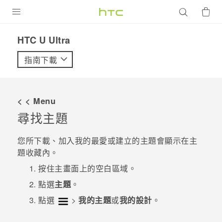
產品
HTC U Ultra‎
VIVE
指南下載
G REIGNS
智慧型手機
< < Menu
配件
尋找主題
VIVERSE
您所下載、加入我的最愛或建立的主題會顯示在主
題收藏內。
優惠專區
按住
主畫面
上的空白區域。
焦點訊息
銷售門市
點選
主題
。
校園專案
銷售通路
支援服務
點選
>
我的主題
或
我的設計
。
企業採購
VIVELAND