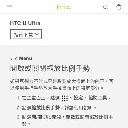
產品
HTC U Ultra‎
VIVE
指南下載
G REIGNS
智慧型手機
< < Menu
配件
開啟或關閉縮放比例手勢
VIVERSE
如果您視力不佳或只是想要放大畫面上的內容，可
以使用手指手勢放大手機畫面上的特定部分。
優惠專區
在
主畫面
上，點選
>
設定
>
協助工具
。
焦點訊息
銷售門市
點選
縮放比例手勢
，詳讀使用說明。
校園專案
銷售通路
支援服務
點選
開/關
切換開關，開啟或關閉縮放比例手
企業採購
勢。
VIVELAND