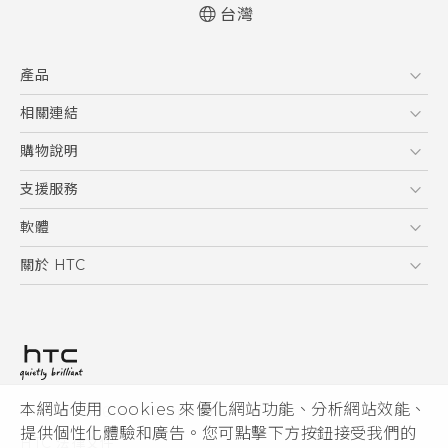
台灣
快速入門手冊
產品
使用手冊
安全與法令注意事項
5G
相關連結
智慧型手機
HTC Research
購物說明
配件
購物須知
支援服務
VIVE
訂單管理
到府收送維修服務
軟體
付款方式
服務中心資訊
應用程式
關於 HTC
售後服務
客戶服務佈告欄
手機功能
ESG
常見問題
產品有限保固說明
相機工具
新聞稿
HTC Sync Manager
投資人
加入 HTC
本網站使用 cookies 來優化網站功能、分析網站效能、
© 2011-2026 HTC Corporation
隱私權政策
提供個性化體驗和廣告。您可點擊下方按鈕接受我們的
HTC 法律文件