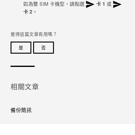
如為雙 SIM 卡機型，請點選
卡 1
或
卡 2
。
覺得這篇文章有用嗎？
是
否
感謝您！您的意見回報可協助他人查看最實用的資訊。
相關文章
備份簡訊