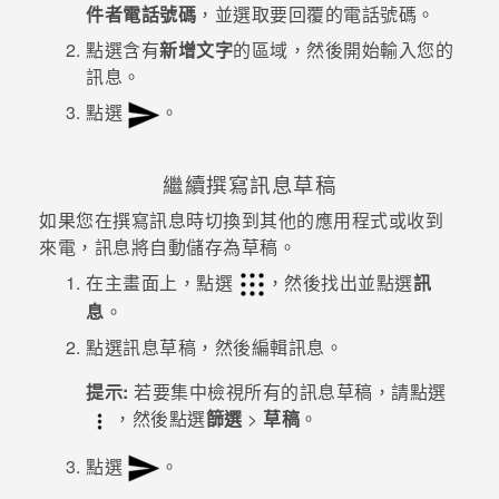
件者電話號碼
，並選取要回覆的電話號碼。
點選含有
新增文字
的區域，然後開始輸入您的
訊息。
點選
。
繼續撰寫訊息草稿
如果您在撰寫訊息時切換到其他的應用程式或收到
來電，訊息將自動儲存為草稿。
在
主畫面
上，點選
，然後找出並點選
訊
息
。
點選訊息草稿，然後編輯訊息。
提示:
若要集中檢視所有的訊息草稿，請點選
，然後點選
篩選
>
草稿
。
點選
。