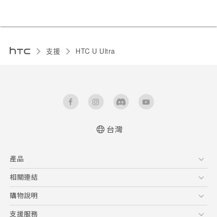
支援
HTC U Ultra‎
台灣
快速入門手冊
產品
使用手冊
安全與法令注意事項
5G
相關連結
智慧型手機
HTC Research
購物說明
配件
購物須知
支援服務