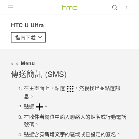
產品
HTC U Ultra‎
VIVE
指南下載
G REIGNS
智慧型手機
< < Menu
配件
傳送簡訊 (SMS)
VIVERSE
在
主畫面
上，點選
，然後找出並點選
訊
息
。
優惠專區
點選
。
焦點訊息
銷售門市
在
收件者
欄位中輸入聯絡人的姓名或行動電話
校園專案
號碼。
銷售通路
支援服務
企業採購
點選含有
新增文字
的區域或已設定的簽名。
VIVELAND