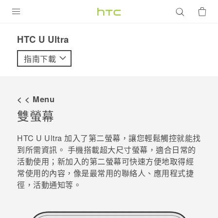
產品
HTC U Ultra‎
VIVE
指南下載
G REIGNS
智慧型手機
< < Menu
配件
雙螢幕
VIVERSE
HTC U Ultra
加入了第二螢幕，讓您輕鬆觸控就能找
到所需資訊。 手機搭載超大尺寸螢幕，適合日常的
優惠專區
活動使用；新加入的第二螢幕可快速方便地取得經
常使用的內容，像是最常用的聯絡人、應用程式捷
焦點訊息
銷售門市
徑，活動通知等。
校園專案
銷售通路
支援服務
企業採購
VIVELAND