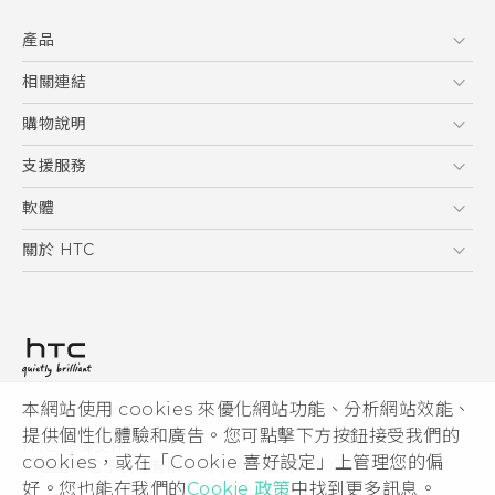
快速入門手冊
產品
使用手冊
安全與法令注意事項
5G
相關連結
智慧型手機
HTC Research
購物說明
配件
購物須知
支援服務
VIVE
訂單管理
到府收送維修服務
軟體
付款方式
服務中心資訊
應用程式
關於 HTC
售後服務
客戶服務佈告欄
手機功能
ESG
常見問題
產品有限保固說明
相機工具
新聞稿
HTC Sync Manager
投資人
加入 HTC
本網站使用 cookies 來優化網站功能、分析網站效能、
© 2011-2026 HTC Corporation
隱私權政策
提供個性化體驗和廣告。您可點擊下方按鈕接受我們的
HTC 法律文件
產品安全性
cookies，或在「Cookie 喜好設定」上管理您的偏
宏達國際電子股份有限公司 | 統一編號16003518
好。您也能在我們的
Cookie 政策
中找到更多訊息。
Cookie