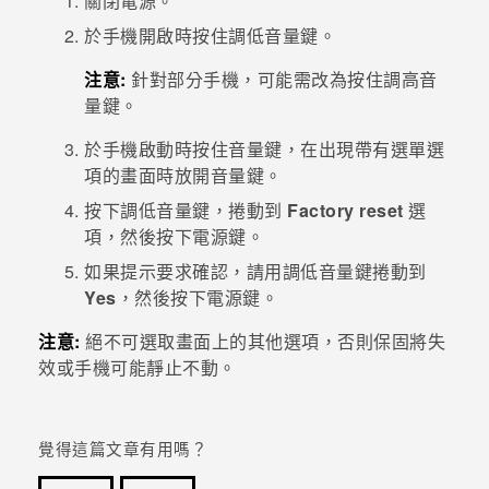
關閉電源。
於手機開啟時按住
調低音量
鍵。
注意:
針對部分手機，可能需改為按住
調高音
量
鍵。
於手機啟動時按住
音量
鍵，在出現帶有選單選
項的畫面時放開
音量
鍵。
按下
調低音量
鍵，捲動到
Factory reset
選
項，然後按下
電源
鍵。
如果提示要求確認，請用
調低音量
鍵捲動到
Yes
，然後按下
電源
鍵。
注意:
絕不可選取畫面上的其他選項，否則保固將失
效或手機可能靜止不動。
覺得這篇文章有用嗎？