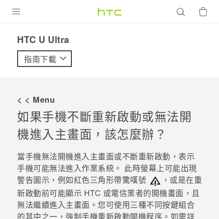
產品
HTC U Ultra‎
VIVE
指南下載
G REIGNS
智慧型手機
< < Menu
配件
如果手機不斷重新啟動或無法開
機進入主畫面，該怎麼辦？
VIVERSE
優惠專區
當手機無法開機進入主畫面或不斷重新啟動，表示
手機可能無法進入作業系統。 此時螢幕上可能出現
焦點訊息
銷售門市
警告圖示，例如紅色三角形帶驚嘆號
，或是在重
新啟動前可能顯示 HTC 或電信業者的開機畫面，且
校園專案
銷售通路
支援服務
無法繼續進入主畫面。您可使用三種不同按鍵組合
企業採購
的其中之一，強制手機重新啟動開機程序。如需詳
VIVELAND