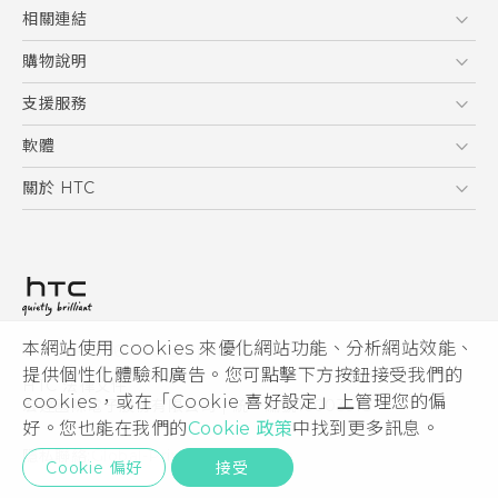
安全與法令注意事項
5G
相關連結
智慧型手機
HTC Research
購物說明
配件
購物須知
支援服務
VIVE
訂單管理
到府收送維修服務
軟體
付款方式
服務中心資訊
應用程式
關於 HTC
售後服務
客戶服務佈告欄
手機功能
ESG
常見問題
產品有限保固說明
相機工具
新聞稿
HTC Sync Manager
投資人
加入 HTC
本網站使用 cookies 來優化網站功能、分析網站效能、
© 2011-2026 HTC Corporation
隱私權政策
提供個性化體驗和廣告。您可點擊下方按鈕接受我們的
HTC 法律文件
產品安全性
cookies，或在「Cookie 喜好設定」上管理您的偏
宏達國際電子股份有限公司 | 統一編號16003518
好。您也能在我們的
Cookie 政策
中找到更多訊息。
Cookie
隱私聯絡:
Global-Privacy@htc.com
Security and Privacy Whitepaper
Cookie 偏好
接受