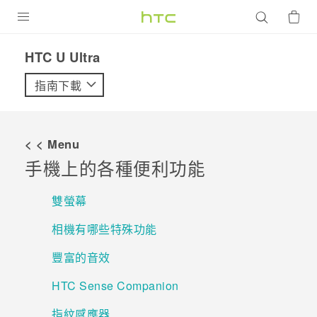
產品
HTC U Ultra‎
VIVE
指南下載
G REIGNS
智慧型手機
< < Menu
配件
手機上的各種便利功能
VIVERSE
雙螢幕
優惠專區
相機有哪些特殊功能
焦點訊息
銷售門市
豐富的音效
校園專案
銷售通路
支援服務
HTC Sense Companion
企業採購
指紋感應器
VIVELAND