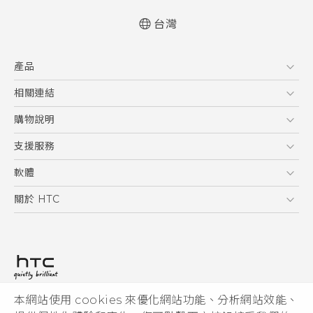
台灣
快速入門手冊
產品
使用手冊
安全與法令注意事項
5G
相關連結
智慧型手機
HTC Research
購物說明
配件
購物須知
支援服務
VIVE
訂單管理
到府收送維修服務
軟體
付款方式
服務中心資訊
應用程式
關於 HTC
售後服務
客戶服務佈告欄
手機功能
ESG
常見問題
產品有限保固說明
相機工具
新聞稿
HTC Sync Manager
投資人
加入 HTC
本網站使用 cookies 來優化網站功能、分析網站效能、
© 2011-2026 HTC Corporation
隱私權政策