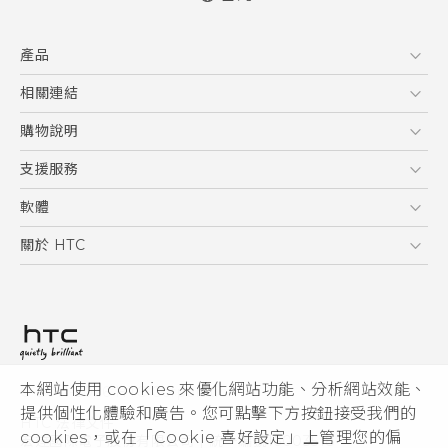
快速入門手冊
產品
使用手冊
安全與法令注意事項
5G
相關連結
智慧型手機
HTC Research
購物說明
配件
購物須知
支援服務
VIVE
訂單管理
到府收送維修服務
軟體
付款方式
服務中心資訊
應用程式
關於 HTC
售後服務
客戶服務佈告欄
手機功能
ESG
常見問題
產品有限保固說明
相機工具
新聞稿
HTC Sync Manager
投資人
加入 HTC
本網站使用 cookies 來優化網站功能、分析網站效能、
© 2011-2026 HTC Corporation
隱私權政策
提供個性化體驗和廣告。您可點擊下方按鈕接受我們的
HTC 法律文件
產品安全性
cookies，或在「Cookie 喜好設定」上管理您的偏
宏達國際電子股份有限公司 | 統一編號16003518