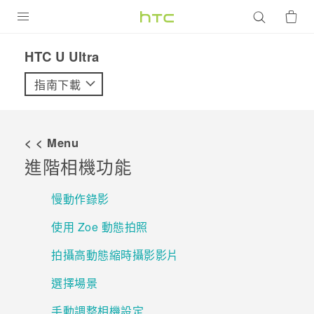
產品
HTC U Ultra‎
VIVE
指南下載
G REIGNS
智慧型手機
< < Menu
配件
進階相機功能
VIVERSE
慢動作錄影
優惠專區
使用 Zoe 動態拍照
焦點訊息
銷售門市
拍攝高動態縮時攝影影片
校園專案
銷售通路
支援服務
選擇場景
企業採購
手動調整相機設定
VIVELAND