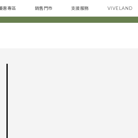
優惠專區
銷售門市
支援服務
VIVELAND
焦點訊息
智慧型手機
校園專案
銷售通路
配件
企業採購