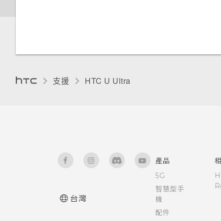
為何電池電力消耗如此快速？
將停止運作的訊息，裝置保護是
使用 NFC
取得協助與疑難排解
手套模式
什麼意思？
Doze 模式如何節省電池電力？
為何省電模式和極致省電模式都
變成灰色停用狀態？
支援
HTC U Ultra‎
Android 中的應用程式待機如何
節省電池電力？
設定中的電池最佳化有何作用？
產品
如何節省電池電力？
5G
H
R
智慧型手
台灣
機
配件