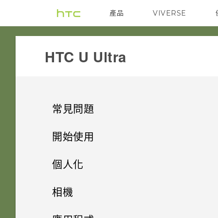
產品
VIVERSE
VIVE
G REIGNS
HTC U Ultra‎
常見問題
系統效能
開始使用
應用程式
手機上的各種便利功能
如何查看手機最新的軟體更新？
個人化
備份與傳輸
打開包裝與設定
「驗證應用程式」有何作用？如
手機出狀況時該如何排除問題？
主畫面配置與字型
雙螢幕
相機
何確認是否已啟用？
音效與顯示
熟悉新手機的功能
如何備份相片及影片？
小工具與捷徑
HTC U Ultra 概觀
為何手機反應緩慢且靜止不動？
相機有哪些特殊功能
拍照和錄影
新增或移除小工具面板