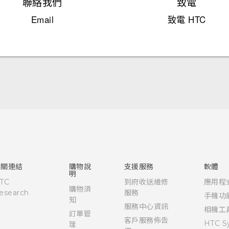
聯絡我們
致電
Email
致電 HTC
快速入門手冊
使用手冊
安全與法令注意事項
相關連結
購物說
支援服務
軟體
明
TC
到府收送維修
應用程
購物須
esearch
服務
手機功
知
服務中心資訊
相機工
訂單管
客戶服務佈告
HTC S
理