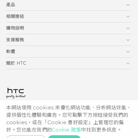
產品
使用手冊
5G
相關連結
智慧型手機
HTC Research
購物說明
配件
購物須知
支援服務
VIVE
訂單管理
到府收送維修服務
軟體
付款方式
服務中心資訊
應用程式
關於 HTC
售後服務
客戶服務佈告欄
手機功能
ESG
常見問題
產品有限保固說明
相機工具
新聞稿
HTC Sync Manager
投資人
加入 HTC
本網站使用 cookies 來優化網站功能、分析網站效能、
© 2011-2026 HTC Corporation
隱私權政策
提供個性化體驗和廣告。您可點擊下方按鈕接受我們的
HTC 法律文件
產品安全性
cookies，或在「Cookie 喜好設定」上管理您的偏
宏達國際電子股份有限公司 | 統一編號16003518
好。您也能在我們的
Cookie 政策
中找到更多訊息。
Cookie
隱私聯絡:
Global-Privacy@htc.com