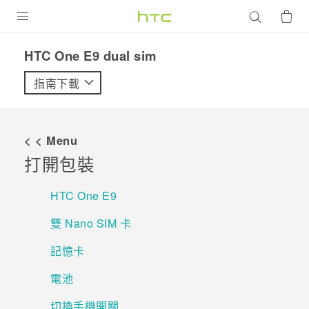
產品
HTC One E9 dual sim‎
VIVE
指南下載
G REIGNS
智慧型手機
< < Menu
配件
打開包裝
VIVERSE
HTC One E9‍
優惠專區
雙 Nano SIM 卡
焦點訊息
銷售門市
記憶卡
校園專案
銷售通路
支援服務
電池
企業採購
切換手機開關
VIVELAND