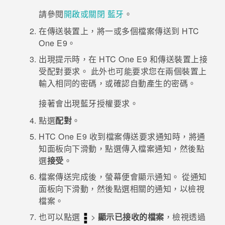
請參閱
開啟或關閉 藍牙
。
登入
在傳送裝置上，將一或多個檔案傳送到
HTC
One E9‍
。
出現提示時，在
HTC One E9‍
和傳送裝置上接
受配對要求。
此外也可能要求您在兩個裝置上
輸入相同的密碼，或確認自動產生的密碼。
接著會出現
藍牙
授權要求。
點選
配對
。
HTC One E9‍
收到檔案傳送要求通知時，將通
知面板向下滑動，點選傳入檔案通知，然後點
選
接受
。
檔案傳送完成後，螢幕便會顯示通知。
從通知
面板向下滑動，然後點選相關的通知，以檢視
檔案。
也可以點選
>
顯示已接收的檔案
，檢視透過