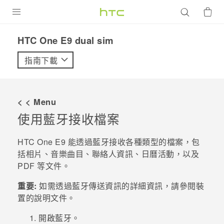
產品
HTC One E9 dual sim‎
VIVE
指南下載
G REIGNS
智慧型手機
< < Menu
配件
使用
藍牙
接收檔案
VIVERSE
HTC One E9‍
能透過
藍牙
接收各種類型的檔案，包
括相片、音樂曲目、聯絡人資訊、日曆活動，以及
優惠專區
PDF 等文件。
焦點訊息
銷售門市
重要:
如需透過
藍牙
傳送資訊的詳細資訊，請參閱裝
校園專案
置的說明文件。
銷售通路
支援服務
企業採購
開啟
藍牙
。
VIVELAND