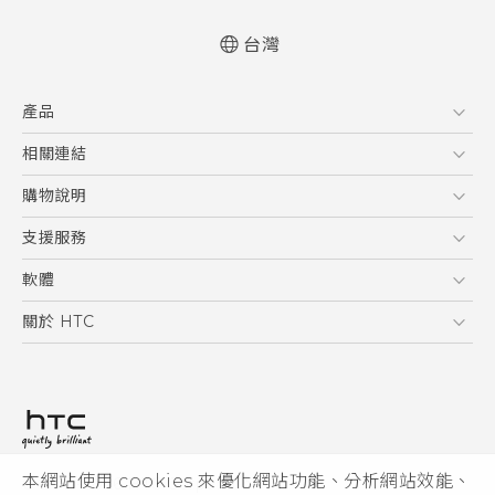
台灣
快速入門手冊
產品
使用手冊
5G
相關連結
智慧型手機
HTC Research
購物說明
配件
購物須知
支援服務
VIVE
訂單管理
到府收送維修服務
軟體
付款方式
服務中心資訊
應用程式
關於 HTC
售後服務
客戶服務佈告欄
手機功能
ESG
常見問題
產品有限保固說明
相機工具
新聞稿
HTC Sync Manager
投資人
加入 HTC
本網站使用 cookies 來優化網站功能、分析網站效能、
© 2011-2026 HTC Corporation