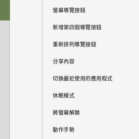
螢幕導覽按鈕
電池
音效
新增第四個導覽按鈕
切換手機開關
重新排列導覽按鈕
使用雙網路管理員管理 Nano
SIM 卡
分享內容
HTC One E9‍
切換最近使用的應用程式
休眠模式
將螢幕解鎖
動作手勢