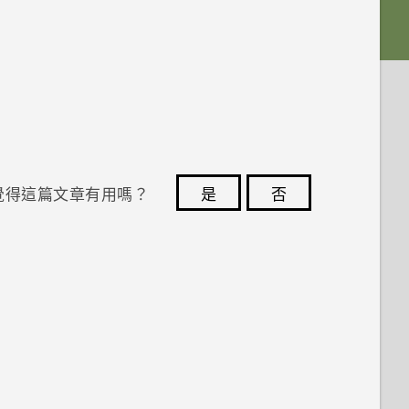
覺得這篇文章有用嗎？
是
否
您的意見回報可協助他人查看最實用的資訊。