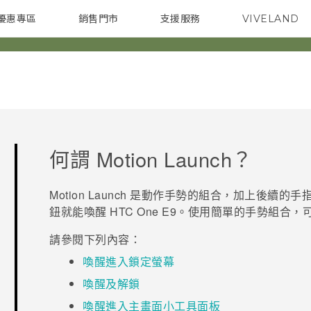
優惠專區
銷售門市
支援服務
VIVELAND
焦點訊息
智慧型手機
校園專案
銷售通路
配件
企業採購
何謂
Motion Launch
？
Motion Launch
是動作手勢的組合，加上後續的手指
鈕就能喚醒
HTC One E9‍
。使用簡單的手勢組合，
請參閱下列內容：
喚醒進入鎖定螢幕
喚醒及解鎖
喚醒進入主畫面小工具面板