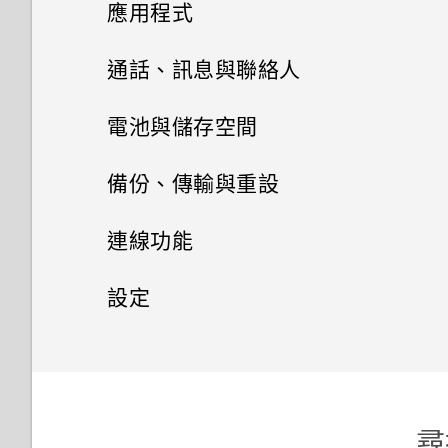
相機
解除安裝應用程式
應用程式
何謂 主題應用程式？
透過 iCloud 傳送 iPhone 內容
HTC BlinkFeed
使用音量鍵拍攝相片及影片
通話、訊息與聯絡人
下載主題
相片集
透過藍牙從舊手機傳輸聯絡人
關閉相機應用程式
手機通話功能
何謂 HTC BlinkFeed？
電池與儲存空間
相片編輯工具
將主題加入我的最愛
訊息
在相片集內檢視相片和影片
取得聯絡人及其他內容的其他方
拍攝連續的相片
開啟或關閉 HTC BlinkFeed
電源及儲存空間管理
通話記錄
備份、傳輸與重設
法
娛樂
聯絡人
調整相片
重新建立自己的主題
新增相片或影片至相簿
傳送簡訊 (SMS)
在散景模式下變更焦點
餐廳推薦
切換靜音、震動和一般模式
同步、備份及重設
顯示電池百分比
連線功能
在手機和電腦之間傳送相片、影
日曆與電子郵件
何謂 HTC Connect？
在相片上畫圖
聯絡人清單
混合及配對主題
片及音樂
新增相片及影片標籤
傳送多媒體訊息 (MMS)
相機畫面
在 HTC BlinkFeed 上新增內容
本國撥號
查看電池用量
網際網路連線
將 iPhone 的內容和應用程式傳
設定
Google 搜尋及應用程式
的方式
使用 Exchange ActiveSync 電
送到 HTC 手機
使用 HTC Connect 分享媒體
套用相片濾鏡
設定個人檔案
尋找主題
使用快速設定
搜尋相片及影片
傳送群組訊息
子郵件
無線分享
選擇拍攝模式
撥打分機號碼
查看電池記錄
設定和隱私權
開啟或關閉數據連線
其他應用程式
觀賞 YouTube
自訂重點消息摘要
取得協助
傳送音樂至 Blackfire 相容喇叭
美化人物照
新增新的聯絡人
分享主題
認識手機設定
將相片或影片複製或移至其他相
繼續撰寫訊息草稿
新增電子郵件帳號
縮放
連接藍牙耳機
回撥未接來電
使用省電功能
管理數據使用量
開啟或關閉定位服務
個人化 HTC Dot View
簿
建立影片播放清單
儲存文章供日後觀賞
關於 HTC Sync Manager
將音樂傳送至支援 Qualcomm
選取相片進行編輯
尋
編輯聯絡人的資訊
刪除主題
更新手機軟體
回覆訊息
智慧同步有何作用？
開啟或關閉相機閃光燈