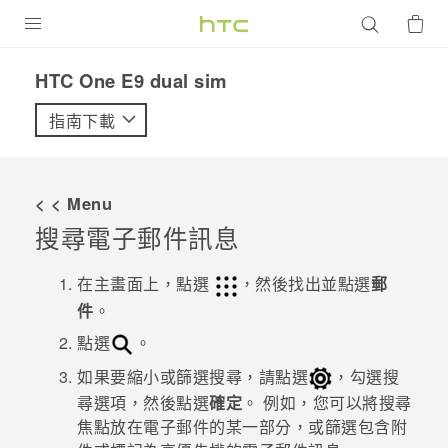
產品
HTC One E9 dual sim‎
VIVE
指南下載
G REIGNS
智慧型手機
< < Menu
配件
搜尋電子郵件訊息
VIVERSE
在
主畫面
上，點選
，然後找出並點選
郵
件
。
優惠專區
點選
。
焦點訊息
銷售門市
如果要縮小或篩選搜尋，請點選
，勾選搜
校園專案
銷售通路
尋選項，然後點選
確定
。
例如，您可以將搜尋
支援服務
焦點放在電子郵件的某一部分，或篩選包含附
企業採購
VIVELAND