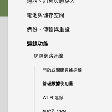
通話、訊息與聯絡人
螢幕導覽按鈕
電池
下載主題
相片集
音效
透過藍牙從舊手機傳輸聯絡人
關閉相機應用程式
手機通話功能
何謂 HTC BlinkFeed？
電池與儲存空間
新增第四個導覽按鈕
相片編輯工具
切換手機開關
將主題加入我的最愛
訊息
在相片集內檢視相片和影片
取得聯絡人及其他內容的其他方
拍攝連續的相片
開啟或關閉 HTC BlinkFeed
電源及儲存空間管理
通話記錄
備份、傳輸與重設
法
娛樂
重新排列導覽按鈕
聯絡人
調整相片
使用雙網路管理員管理 Nano
重新建立自己的主題
新增相片或影片至相簿
傳送簡訊 (SMS)
在散景模式下變更焦點
餐廳推薦
切換靜音、震動和一般模式
同步、備份及重設
顯示電池百分比
連線功能
SIM 卡
在手機和電腦之間傳送相片、影
日曆與電子郵件
何謂 HTC Connect？
分享內容
在相片上畫圖
聯絡人清單
混合及配對主題
片及音樂
新增相片及影片標籤
傳送多媒體訊息 (MMS)
相機畫面
在 HTC BlinkFeed 上新增內容
本國撥號
查看電池用量
網際網路連線
將 iPhone 的內容和應用程式傳
HTC One E9‍
Google 搜尋及應用程式
的方式
使用 Exchange ActiveSync 電
送到 HTC 手機
使用 HTC Connect 分享媒體
切換最近使用的應用程式
套用相片濾鏡
設定個人檔案
尋找主題
使用快速設定
搜尋相片及影片
傳送群組訊息
子郵件
選擇拍攝模式
撥打分機號碼
查看電池記錄
開啟或關閉數據連線
其他應用程式
觀賞 YouTube
自訂重點消息摘要
取得協助
傳送音樂至 Blackfire 相容喇叭
休眠模式
美化人物照
新增新的聯絡人
分享主題
認識手機設定
將相片或影片複製或移至其他相
繼續撰寫訊息草稿
新增電子郵件帳號
縮放
回撥未接來電
使用省電功能
管理數據使用量
個人化 HTC Dot View
簿
建立影片播放清單
儲存文章供日後觀賞
關於 HTC Sync Manager
將音樂傳送至支援 Qualcomm
將螢幕解鎖
選取相片進行編輯
編輯聯絡人的資訊
刪除主題
更新手機軟體
回覆訊息
智慧同步有何作用？
開啟或關閉相機閃光燈
快速撥號
AllPlay 智慧媒體平台的喇叭
極致省電模式
Wi-Fi 連線
HTC Dot View 沒有顯示最近撥
尋找配對的相片
使用 Google 即時資訊取得最當
張貼到社交網路
在電腦上安裝 HTC Sync
動作手勢
打的電話嗎？
最佳表情
聯繫聯絡人
鈴聲、通知音效和鬧鐘
下的資訊
從 Play 商店取得應用程式
轉寄訊息
檢視日曆
拍攝相片
Manager
撥打訊息、電子郵件或日曆活動
HTC BoomSound Connect 應
延長電池使用時間的提示
連線到 VPN