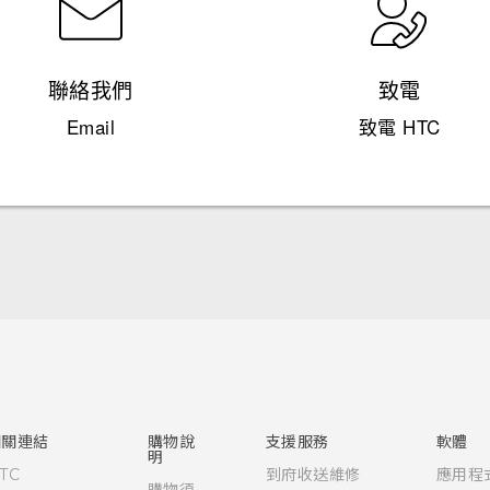
聯絡我們
致電
Email
致電 HTC
快速入門手冊
使用手冊
相關連結
購物說
支援服務
軟體
明
TC
到府收送維修
應用程
購物須