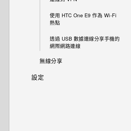
檢視 360 全景相片
從 HTC BlinkFeed 移除內容
中的電話號碼
用程式
觸控手勢
HTC Dot View 未顯示音樂控制
物件移除
匯入或複製聯絡人
新增主畫面小工具
搜尋 HTC One E9‍ 和網路
從網路下載應用程式
將訊息移到受保護的收件匣
排程或編輯活動
提示：如何拍出更棒的相片
同步帳號
儲存空間類型
鍵或應用程式通知？
使用 HTC One E9‍ 作為 Wi-Fi
變更影片播放速度
撥打緊急電話
切換 HTC BoomSound 的模式
熱點
開啟應用程式
GIF 建立工具
合併聯絡人資訊
新增主畫面捷徑
瀏覽網頁
初次設定 HTC One E9‍
封鎖不要的訊息
選擇要顯示的日曆
拍攝影片
移除帳號
在 HTC One E9‍ 手機內複製檔
需要更多詳細資料嗎？
剪輯影片
收到來電
使用 HTC BoomSound 搭配耳
案
透過 USB 數據連線分享手機的
重新整理內容
連拍合成
傳送聯絡人資訊
編輯主畫面面板
將網頁加入我的最愛
從雲端儲存空間還原備份
複製訊息到 Nano SIM 卡
分享活動
在錄影期間拍照 — 影像相片
機
新增社交網路、電子郵件帳號等
網際網路連線
探索附近的景點
從影片中儲存相片
通話期間可以執行的動作
釋放更多儲存空間
擷取手機畫面
線形效果
聯絡人群組
變更主畫面
清除瀏覽器記錄
從 Android 手機傳輸內容
刪除訊息和對話
接受或拒絕會議邀請
無線分享
使用連拍組合拍攝自拍照
將歌曲設成鈴聲
備份檔案、資料和設定的方式
在 Car 內播放音樂
檢視、編輯和儲存 Zoe 精選
設定多方通話
關於檔案管理員
何謂 HTC Sense 首頁小工具？
鏤空特效
私密聯絡人
分類小工具面板和啟動列上的應
啟動免費的Google 雲端硬碟儲
從 iPhone 傳輸內容的方式
設定
關閉或延遲活動提醒
拍攝自拍和人物照的小秘訣
檢視歌詞
使用 HTC 備份
連接藍牙耳機
在 Car 中撥打電話
用程式
存空間
One 相片集
使用智慧搜尋撥號
設定 HTC Sense 首頁小工具
幻影萬花筒
設定和隱私權
查看郵件
使用瞬間美膚套用柔膚美化
聆聽音樂
從本機備份資料
與藍牙裝置解除配對
在 Car 內處理來電
個人化設定
查看 Google 雲端硬碟 儲存空
使用語音撥打電話
設定住家及工作位置
間
雙重曝光
開啟或關閉定位服務
傳送電子郵件訊息
使用自動自拍
音樂播放清單
重新啟動 HTC One E9‍ (軟體重
使用藍牙接收檔案
自訂 Car
主畫面桌布
設)
手動切換位置
上傳相片和影片至 Google 雲端
魔法幻境
飛安模式
讀取及回覆電子郵件訊息
使用聲控自拍
新增歌曲至現正播放清單
開啟或關閉 藍牙
Car 開車夥伴
硬碟
變更顯示字型