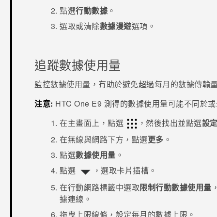
點選
行動數據
。
選取或清除
數據漫遊
選項。
追蹤數據使用量
監控數據使用量，有助於避免超過每月的數據傳輸
注意:
HTC One E9‍
測得的數據使用量可能不同於或
在
主畫面
上，點選
，然後找出並點選
設
在
無線與網路
下方，點選
更多
。
點選
數據使用量
。
點選
，選取卡片插槽。
在
行動網路
標籤中選取
限制行動數據使用量
據連線。
拖曳上限線條，設定每月的數據上限。