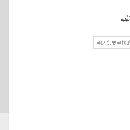
變更鎖定螢幕捷徑
尋
變更鎖定螢幕桌布
關閉鎖定螢幕
通知面板
管理應用程式通知
通知 LED 指示燈
選取、複製及貼上文字
HTC Sense 鍵盤