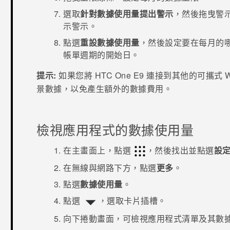
選取
針對數據使用量提出警示
，然後拖曳警
示警示。
點選
重設數據使用量
，然後設定要在每月的
帳單週期的開始日。
提示:
如果您將
HTC One E9‍
連接到其他的可攜式
W
景數據，以免產生額外的數據費用。
檢視應用程式的數據使用量
在
主畫面
上，點選
，然後找出並點選
設
在
無線與網路
下方，點選
更多
。
點選
數據使用量
。
點選
，選取卡片插槽。
向下捲動畫面，可檢視應用程式清單及其數