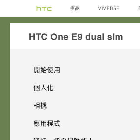
產品
VIVERSE
VIVE
G REIGNS
HTC One E9 dual sim‎
開始使用
手機上的各種便利功能
個人化
打開包裝
手機設定及傳輸
個人化
相機
熟悉新手機的功能
個人化
雙 Nano SIM 卡
HTC 應用程式更新
相機
解除安裝應用程式
應用程式
HTC Sense 首頁
記憶卡
何謂 主題應用程式？
影像
透過 iCloud 傳送 iPhone 內容
HTC BlinkFeed
使用音量鍵拍攝相片及影片