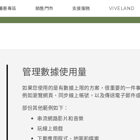
優惠專區
銷售門市
支援服務
VIVELAND
焦點訊息
智慧型手機
校園專案
銷售通路
配件
企業採購
管理數據使用量
如果您使用的是有數據上限的方案，很重要的一件
例如瀏覽網頁、同步線上帳號，以及傳送電子郵件
部份其他範例如下：
串流網路影片和音樂
玩線上遊戲
下載應用程式、地圖和檔案