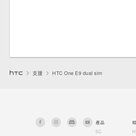
輸入文字
使用文字預測輸入文字
使用滑行鍵盤
語音輸入文字
硬體或連線發生了問題嗎？
支援
HTC One E9 dual sim‎
需要使用手機的快速指引嗎？
產品
5G
H