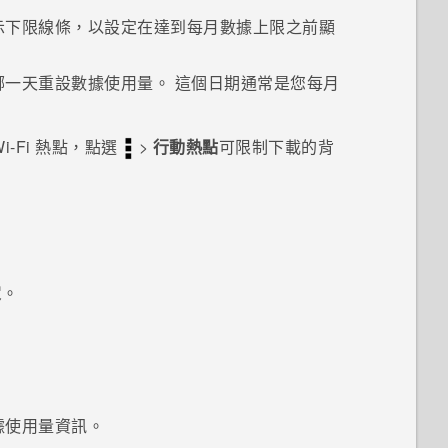
示下限線條，以設定在達到每月數據上限之前顯
哪一天重設數據使用量。
這個日期通常是您每月
i-Fi
熱點，點選
>
行動熱點
可限制下載的背
定
。
據使用量資訊。