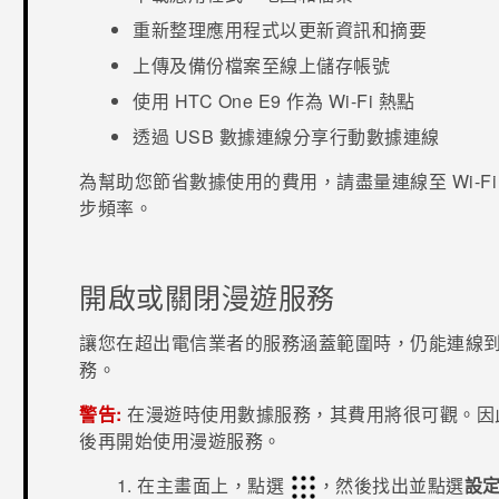
重新整理應用程式以更新資訊和摘要
上傳及備份檔案至線上儲存帳號
使用
HTC One E9‍
作為
Wi-Fi
熱點
透過 USB 數據連線分享行動數據連線
為幫助您節省數據使用的費用，請盡量連線至
Wi-Fi
步頻率。
開啟或關閉漫遊服務
讓您在超出電信業者的服務涵蓋範圍時，仍能連線
務。
警告:
在漫遊時使用數據服務，其費用將很可觀。因
後再開始使用漫遊服務。
在
主畫面
上，點選
，然後找出並點選
設