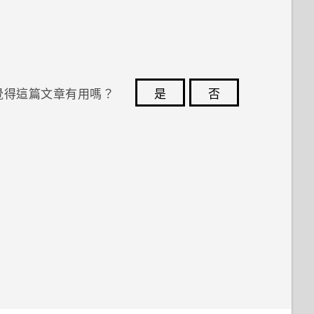
覺得這篇文章有用嗎？
是
否
您的意見回報可協助他人查看最實用的資訊。