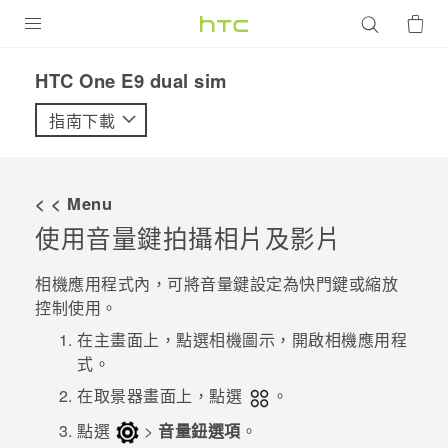
產品
HTC One E9 dual sim‎
VIVE
指南下載
G REIGNS
智慧型手機
< < Menu
配件
使用音量鍵拍攝相片及影片
VIVERSE
相機
應用程式內，可將
音量
鍵設定為快門鍵或縮放
控制使用。
優惠專區
在
主畫面
上，點選相機圖示，開啟
相機
應用程
焦點訊息
銷售門市
式。
校園專案
在取景器畫面上，點選
。
銷售通路
支援服務
點選
>
音量鈕選項
。
企業採購
VIVELAND