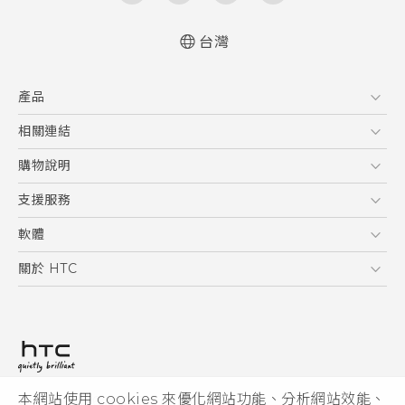
台灣
快速入門手冊
產品
使用手冊
5G
相關連結
智慧型手機
HTC Research
購物說明
配件
購物須知
支援服務
VIVE
訂單管理
到府收送維修服務
軟體
付款方式
服務中心資訊
應用程式
關於 HTC
售後服務
客戶服務佈告欄
手機功能
ESG
常見問題
產品有限保固說明
相機工具
新聞稿
HTC Sync Manager
投資人
加入 HTC
本網站使用 cookies 來優化網站功能、分析網站效能、
© 2011-2026 HTC Corporation