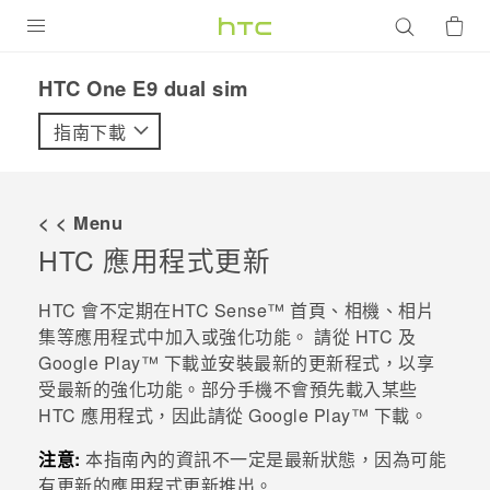
產品
HTC One E9 dual sim‎
VIVE
指南下載
G REIGNS
智慧型手機
< < Menu
配件
HTC 應用程式更新
VIVERSE
HTC 會不定期在
HTC Sense™
首頁、
相機
、
相片
集
等應用程式中加入或強化功能。
請從 HTC 及
優惠專區
Google Play™
下載並安裝最新的更新程式，以享
受最新的強化功能。部分手機不會預先載入某些
焦點訊息
銷售門市
HTC 應用程式，因此請從
Google Play™
下載。
校園專案
銷售通路
支援服務
注意:
本指南內的資訊不一定是最新狀態，因為可能
企業採購
有更新的應用程式更新推出。
VIVELAND