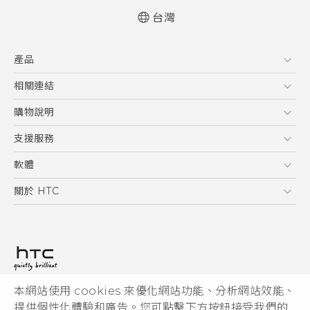
台灣
快速入門手冊
產品
使用手冊
5G
相關連結
智慧型手機
HTC Research
購物說明
配件
購物須知
支援服務
VIVE
訂單管理
到府收送維修服務
軟體
付款方式
服務中心資訊
應用程式
關於 HTC
售後服務
客戶服務佈告欄
手機功能
ESG
常見問題
產品有限保固說明
相機工具
新聞稿
HTC Sync Manager
投資人
加入 HTC
本網站使用 cookies 來優化網站功能、分析網站效能、
© 2011-2026 HTC Corporation
隱私權政策
提供個性化體驗和廣告。您可點擊下方按鈕接受我們的