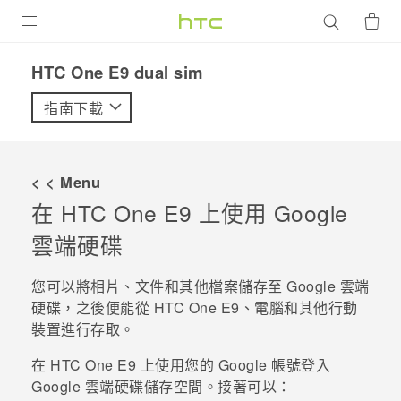
產品
HTC One E9 dual sim‎
VIVE
指南下載
G REIGNS
智慧型手機
< < Menu
配件
在
HTC One E9‍
上使用
Google
雲端硬碟
VIVERSE
優惠專區
您可以將相片、文件和其他檔案儲存至
Google 雲端
硬碟
，之後便能從
HTC One E9‍
、電腦和其他行動
焦點訊息
銷售門市
裝置進行存取。
校園專案
銷售通路
支援服務
在
HTC One E9‍
上使用您的
Google
帳號登入
企業採購
Google 雲端硬碟
儲存空間。接著可以：
VIVELAND