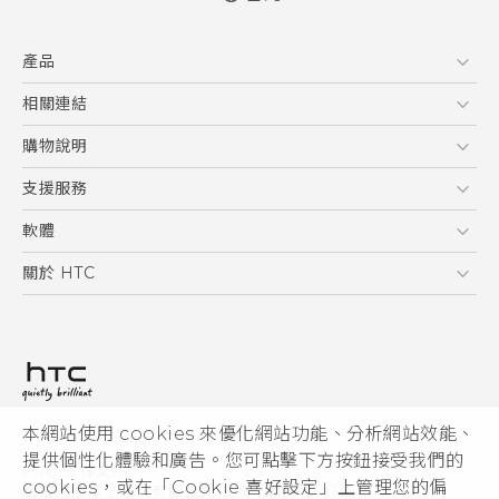
快速入門手冊
產品
使用手冊
5G
相關連結
智慧型手機
HTC Research
購物說明
配件
購物須知
支援服務
VIVE
訂單管理
到府收送維修服務
軟體
付款方式
服務中心資訊
應用程式
關於 HTC
售後服務
客戶服務佈告欄
手機功能
ESG
常見問題
產品有限保固說明
相機工具
新聞稿
HTC Sync Manager
投資人
加入 HTC
本網站使用 cookies 來優化網站功能、分析網站效能、
© 2011-2026 HTC Corporation
隱私權政策
提供個性化體驗和廣告。您可點擊下方按鈕接受我們的
HTC 法律文件
產品安全性
cookies，或在「Cookie 喜好設定」上管理您的偏
宏達國際電子股份有限公司 | 統一編號16003518