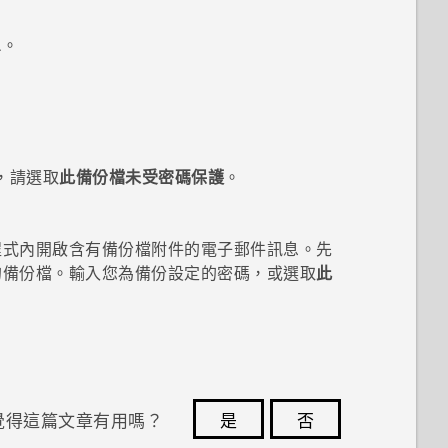
息
。
，請選取
此備份檔未受密碼保護
。
程式內開啟含有備份檔附件的電子郵件訊息。先
的備份檔。輸入您為備份設定的密碼，或選取
此
覺得這篇文章有用嗎？
是
否