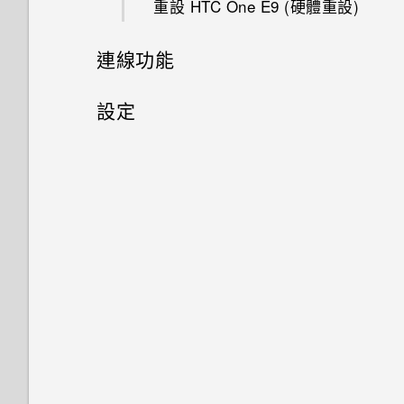
重設 HTC One E9‍ (硬體重設)
釘選及取消釘選應用程式
魔法變臉
管理電子郵件訊息
使用自拍計時器拍照
更新專輯封面和演出者相片
在 Car 內使用語音指令
在 HTC One E9‍ 上使用 Google
啟動列
連線功能
新增應用程式至 HTC Sense 首
雲端硬碟
搜尋電子郵件訊息
使用前後合拍模式
在 YouTube 中尋找音樂影片
頁小工具
在 Car 內搜尋地點
排列應用程式
網際網路連線
設定
關於 Google 地圖
拍攝全景相片
收聽 FM 收音機
開啟及關閉智慧資料夾
使用塗鴉
無線分享
設定和隱私權
開啟或關閉數據連線
在地圖上移動
拍攝360 全景相片
何謂 Motion Launch？
使用時鐘
連接藍牙耳機
管理數據使用量
開啟或關閉定位服務
搜尋位置
使用 HDR
開啟或關閉 Motion Launch 手
查看氣象
與藍牙裝置解除配對
Wi-Fi 連線
飛安模式
勢
規劃路線
慢動作錄影
錄音
使用藍牙接收檔案
連線到 VPN
排程關閉數據連線的時間
喚醒進入鎖定螢幕
手動調整相機設定
開啟或關閉 藍牙
使用 HTC One E9‍ 作為 Wi-Fi
自動旋轉螢幕
喚醒及解鎖
熱點
將設定另存為拍攝模式