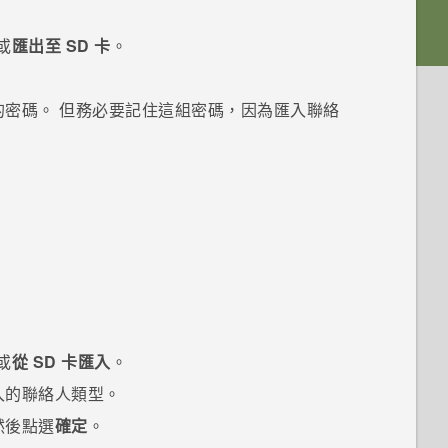
或
匯出至 SD 卡
。
的密碼。
但務必要記住這組密碼，因為匯入聯絡
或
從 SD 卡匯入
。
入的聯絡人類型。
然後點選
確定
。