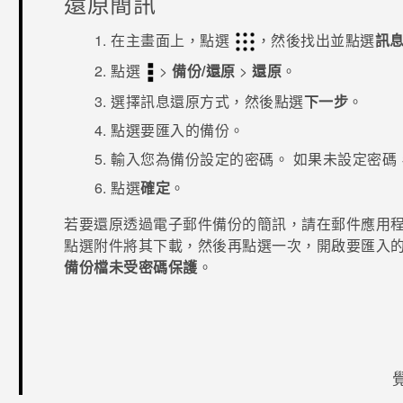
還原簡訊
在
主畫面
上，點選
，然後找出並點選
訊
點選
>
備份/還原
>
還原
。
選擇訊息還原方式，然後點選
下一步
。
點選要匯入的備份。
輸入您為備份設定的密碼。
如果未設定密碼
點選
確定
。
若要還原透過電子郵件備份的簡訊，請在
郵件
應用
點選附件將其下載，然後再點選一次，開啟要匯入
備份檔未受密碼保護
。