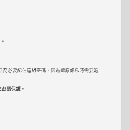
息
。
但務必要記住這組密碼，因為還原訊息時需要輸
立密碼保護
。