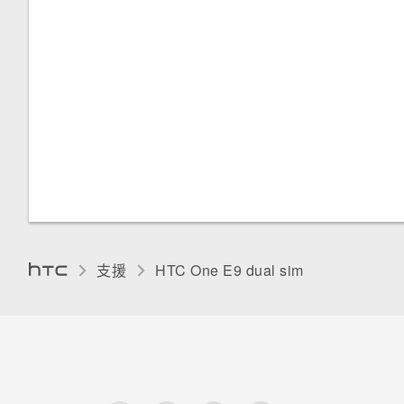
輸入文字
使用文字預測輸入文字
使用滑行鍵盤
語音輸入文字
硬體或連線發生了問題嗎？
需要使用手機的快速指引嗎？
支援
HTC One E9 dual sim‎