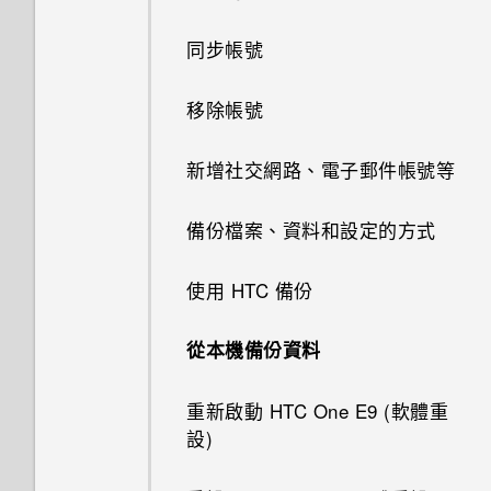
檢視 360 全景相片
從 HTC BlinkFeed 移除內容
中的電話號碼
用程式
觸控手勢
HTC Dot View 未顯示音樂控制
物件移除
匯入或複製聯絡人
新增主畫面小工具
搜尋 HTC One E9‍ 和網路
從網路下載應用程式
將訊息移到受保護的收件匣
排程或編輯活動
提示：如何拍出更棒的相片
同步帳號
儲存空間類型
鍵或應用程式通知？
變更影片播放速度
撥打緊急電話
切換 HTC BoomSound 的模式
開啟應用程式
GIF 建立工具
合併聯絡人資訊
新增主畫面捷徑
瀏覽網頁
初次設定 HTC One E9‍
封鎖不要的訊息
選擇要顯示的日曆
拍攝影片
移除帳號
在 HTC One E9‍ 手機內複製檔
需要更多詳細資料嗎？
剪輯影片
收到來電
使用 HTC BoomSound 搭配耳
案
重新整理內容
連拍合成
傳送聯絡人資訊
編輯主畫面面板
將網頁加入我的最愛
從雲端儲存空間還原備份
複製訊息到 Nano SIM 卡
分享活動
在錄影期間拍照 — 影像相片
機
新增社交網路、電子郵件帳號等
探索附近的景點
從影片中儲存相片
通話期間可以執行的動作
釋放更多儲存空間
擷取手機畫面
線形效果
聯絡人群組
變更主畫面
清除瀏覽器記錄
從 Android 手機傳輸內容
刪除訊息和對話
接受或拒絕會議邀請
使用連拍組合拍攝自拍照
將歌曲設成鈴聲
備份檔案、資料和設定的方式
在 Car 內播放音樂
檢視、編輯和儲存 Zoe 精選
設定多方通話
關於檔案管理員
何謂 HTC Sense 首頁小工具？
鏤空特效
私密聯絡人
分類小工具面板和啟動列上的應
啟動免費的Google 雲端硬碟儲
從 iPhone 傳輸內容的方式
關閉或延遲活動提醒
拍攝自拍和人物照的小秘訣
檢視歌詞
使用 HTC 備份
在 Car 中撥打電話
用程式
存空間
One 相片集
使用智慧搜尋撥號
設定 HTC Sense 首頁小工具
幻影萬花筒
查看郵件
使用瞬間美膚套用柔膚美化
聆聽音樂
從本機備份資料
在 Car 內處理來電
個人化設定
查看 Google 雲端硬碟 儲存空
使用語音撥打電話
設定住家及工作位置
間
雙重曝光
傳送電子郵件訊息
使用自動自拍
音樂播放清單
重新啟動 HTC One E9‍ (軟體重
自訂 Car
主畫面桌布
設)
手動切換位置
上傳相片和影片至 Google 雲端
魔法幻境
讀取及回覆電子郵件訊息
使用聲控自拍
新增歌曲至現正播放清單
Car 開車夥伴
硬碟
變更顯示字型