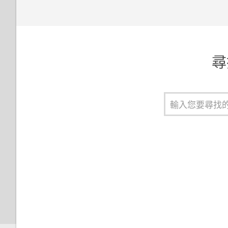
變更鎖定螢幕捷徑
協助工具設定
變更鎖定螢幕桌布
開啟或關閉縮放比例手勢
尋
關閉鎖定螢幕
使用 TalkBack 導覽 HTC One
E9‍
通知面板
管理應用程式通知
通知 LED 指示燈
選取、複製及貼上文字
HTC Sense 鍵盤