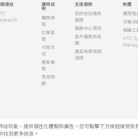
相關連結
購物說
支援服務
軟體
明
TC
到府收送維修
應用程
購物須
esearch
服務
手機功
知
服務中心資訊
相機工
訂單管
客戶服務佈告
HTC S
理
欄
Manag
付款方
產品有限保固
式
說明
售後服
務
常見問
題
析網站效能、提供個性化體驗和廣告。您可點擊下方按鈕接受我們的 
中找到更多訊息。