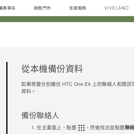
優惠專區
銷售門市
支援服務
VIVELAND
焦點訊息
智慧型手機
校園專案
銷售通路
配件
企業採購
從本機備份資料
如果想要分別備份
HTC One E9‍
上的聯絡人和簡訊
資料。
備份聯絡人
在
主畫面
上，點選
，然後找出並點選
聯