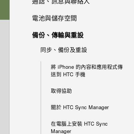
通話、訊息與聯絡人
螢幕導覽按鈕
電池
下載主題
相片集
音效
透過藍牙從舊手機傳輸聯絡人
關閉相機應用程式
手機通話功能
何謂 HTC BlinkFeed？
電池與儲存空間
新增第四個導覽按鈕
相片編輯工具
切換手機開關
將主題加入我的最愛
訊息
在相片集內檢視相片和影片
取得聯絡人及其他內容的其他方
拍攝連續的相片
開啟或關閉 HTC BlinkFeed
電源及儲存空間管理
通話記錄
備份、傳輸與重設
法
娛樂
重新排列導覽按鈕
聯絡人
調整相片
使用雙網路管理員管理 Nano
重新建立自己的主題
新增相片或影片至相簿
傳送簡訊 (SMS)
在散景模式下變更焦點
餐廳推薦
切換靜音、震動和一般模式
同步、備份及重設
顯示電池百分比
SIM 卡
在手機和電腦之間傳送相片、影
日曆與電子郵件
何謂 HTC Connect？
分享內容
在相片上畫圖
聯絡人清單
混合及配對主題
片及音樂
新增相片及影片標籤
傳送多媒體訊息 (MMS)
相機畫面
在 HTC BlinkFeed 上新增內容
本國撥號
查看電池用量
將 iPhone 的內容和應用程式傳
HTC One E9‍
Google 搜尋及應用程式
的方式
使用 Exchange ActiveSync 電
送到 HTC 手機
使用 HTC Connect 分享媒體
切換最近使用的應用程式
套用相片濾鏡
設定個人檔案
尋找主題
使用快速設定
搜尋相片及影片
傳送群組訊息
子郵件
選擇拍攝模式
撥打分機號碼
查看電池記錄
其他應用程式
觀賞 YouTube
自訂重點消息摘要
取得協助
傳送音樂至 Blackfire 相容喇叭
休眠模式
美化人物照
新增新的聯絡人
分享主題
認識手機設定
將相片或影片複製或移至其他相
繼續撰寫訊息草稿
新增電子郵件帳號
縮放
回撥未接來電
使用省電功能
個人化 HTC Dot View
簿
建立影片播放清單
儲存文章供日後觀賞
關於 HTC Sync Manager
將音樂傳送至支援 Qualcomm
將螢幕解鎖
選取相片進行編輯
編輯聯絡人的資訊
刪除主題
更新手機軟體
回覆訊息
智慧同步有何作用？
開啟或關閉相機閃光燈
快速撥號
AllPlay 智慧媒體平台的喇叭
極致省電模式
HTC Dot View 沒有顯示最近撥
尋找配對的相片
使用 Google 即時資訊取得最當
張貼到社交網路
在電腦上安裝 HTC Sync
動作手勢
打的電話嗎？
最佳表情
聯繫聯絡人
鈴聲、通知音效和鬧鐘
下的資訊
從 Play 商店取得應用程式
轉寄訊息
檢視日曆
拍攝相片
Manager
撥打訊息、電子郵件或日曆活動
HTC BoomSound Connect 應
延長電池使用時間的提示