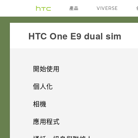
產品
VIVERSE
VIVE
G REIGNS
HTC One E9 dual sim‎
開始使用
手機上的各種便利功能
個人化
打開包裝
手機設定及傳輸
個人化
相機
熟悉新手機的功能
個人化
雙 Nano SIM 卡
HTC 應用程式更新
相機
解除安裝應用程式
應用程式
HTC Sense 首頁
記憶卡
何謂 主題應用程式？
影像
透過 iCloud 傳送 iPhone 內容
HTC BlinkFeed
使用音量鍵拍攝相片及影片