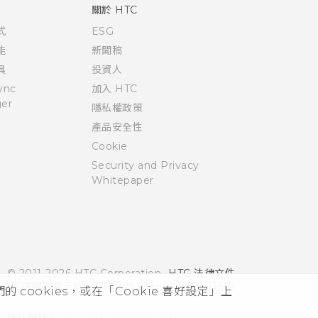
關於 HTC
式
ESG
能
新聞稿
具
投資人
ync
加入 HTC
er
隱私權政策
產品安全性
Cookie
Security and Privacy
Whitepaper
© 2011-2026 HTC Corporation
HTC 法律文件
宏達國際電子股份有限公司 | 統一編號16003518
cookies，或在「Cookie 喜好設定」上