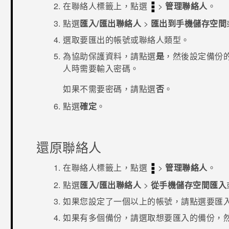
在
聯絡人
標籤上，點選
>
管理聯絡人
。
點選
匯入/匯出聯絡人
>
匯出到手機儲存空間
選取要匯出的帳號或聯絡人類型。
為協助保護資料，請點選
是
，然後設定備份
人時需要輸入密碼。
如果不需要密碼，請點選
否
。
點選
確定
。
還原聯絡人
在
聯絡人
標籤上，點選
>
管理聯絡人
。
點選
匯入/匯出聯絡人
>
從手機儲存空間匯入
如果您設定了一個以上的帳號，請點選要匯
如果有多個備份，請選取想要匯入的備份，