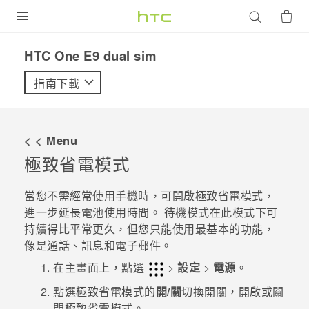
產品
HTC One E9 dual sim‎
VIVE
指南下載
G REIGNS
智慧型手機
< < Menu
配件
極致省電模式
VIVERSE
當您不需經常使用手機時，可開啟極致省電模式，
進一步延長電池使用時間。 待機模式在此模式下可
優惠專區
持續得比平常更久，但您只能使用最基本的功能，
像是通話、訊息和電子郵件。
焦點訊息
銷售門市
在
主畫面
上，點選
>
設定
>
電源
。
校園專案
銷售通路
支援服務
點選極致省電模式的
開/關
切換開關，開啟或關
企業採購
閉極致省電模式。
VIVELAND