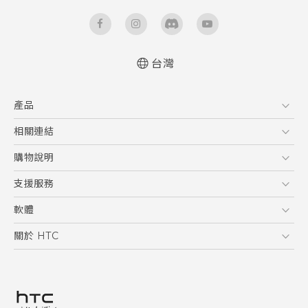
台灣
快速入門手冊
產品
使用手冊
5G
相關連結
智慧型手機
HTC Research
購物說明
配件
購物須知
支援服務
VIVE
訂單管理
到府收送維修服務
軟體
付款方式
服務中心資訊
應用程式
關於 HTC
售後服務
客戶服務佈告欄
手機功能
ESG
常見問題
產品有限保固說明
相機工具
新聞稿
HTC Sync Manager
投資人