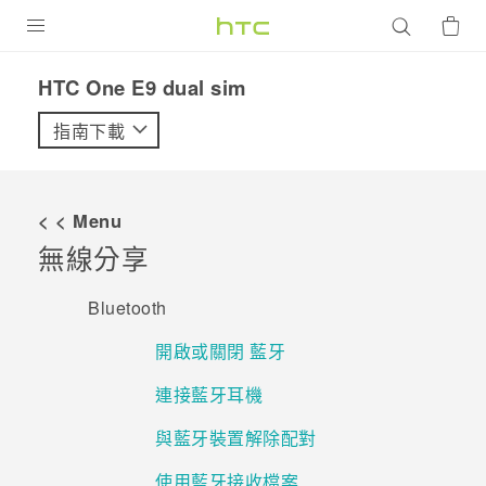
產品
HTC One E9 dual sim‎
VIVE
指南下載
G REIGNS
智慧型手機
< < Menu
配件
無線分享
VIVERSE
Bluetooth
優惠專區
開啟或關閉 藍牙
焦點訊息
銷售門市
連接藍牙耳機
校園專案
銷售通路
支援服務
與藍牙裝置解除配對
企業採購
使用藍牙接收檔案
VIVELAND