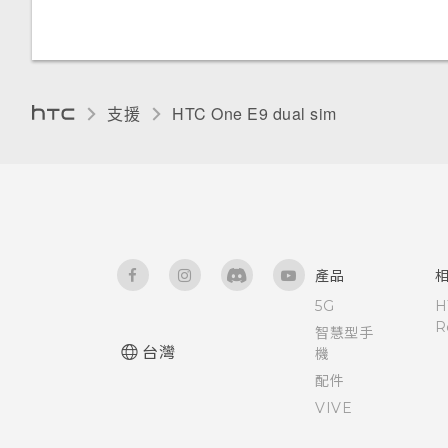
喚醒進入主畫面小工具面板
喚醒進入 HTC BlinkFeed
使用Motion Launch Snap自動
支援
HTC One E9 dual sim‎
啟動相機
使用快速撥號撥打電話
設定螢幕鎖定
產品
設定智慧鎖
5G
H
R
智慧型手
台灣
開啟或關閉鎖定螢幕通知
機
配件
VIVE
與鎖定螢幕通知互動