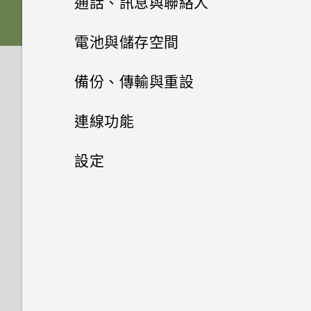
通話、訊息與聯絡人
螢幕導覽按鈕
電池
下載主題
相片集
音效
透過藍牙從舊手機傳輸聯絡人
關閉相機應用程式
手機通話功能
何謂 HTC BlinkFeed？
電池與儲存空間
新增第四個導覽按鈕
相片編輯工具
切換手機開關
將主題加入我的最愛
訊息
在相片集內檢視相片和影片
取得聯絡人及其他內容的其他方
拍攝連續的相片
開啟或關閉 HTC BlinkFeed
電源及儲存空間管理
通話記錄
備份、傳輸與重設
法
娛樂
重新排列導覽按鈕
聯絡人
調整相片
使用雙網路管理員管理 Nano
重新建立自己的主題
新增相片或影片至相簿
傳送簡訊 (SMS)
在散景模式下變更焦點
餐廳推薦
切換靜音、震動和一般模式
同步、備份及重設
顯示電池百分比
連線功能
SIM 卡
在手機和電腦之間傳送相片、影
日曆與電子郵件
何謂 HTC Connect？
分享內容
在相片上畫圖
聯絡人清單
混合及配對主題
片及音樂
新增相片及影片標籤
傳送多媒體訊息 (MMS)
相機畫面
在 HTC BlinkFeed 上新增內容
本國撥號
查看電池用量
網際網路連線
將 iPhone 的內容和應用程式傳
設定
HTC One E9‍
Google 搜尋及應用程式
的方式
使用 Exchange ActiveSync 電
送到 HTC 手機
使用 HTC Connect 分享媒體
切換最近使用的應用程式
套用相片濾鏡
設定個人檔案
尋找主題
使用快速設定
搜尋相片及影片
傳送群組訊息
子郵件
無線分享
選擇拍攝模式
撥打分機號碼
查看電池記錄
設定和隱私權
開啟或關閉數據連線
其他應用程式
觀賞 YouTube
自訂重點消息摘要
取得協助
傳送音樂至 Blackfire 相容喇叭
休眠模式
美化人物照
新增新的聯絡人
分享主題
認識手機設定
將相片或影片複製或移至其他相
繼續撰寫訊息草稿
新增電子郵件帳號
縮放
連接藍牙耳機
回撥未接來電
使用省電功能
管理數據使用量
開啟或關閉定位服務
個人化 HTC Dot View
簿
建立影片播放清單
儲存文章供日後觀賞
關於 HTC Sync Manager
將音樂傳送至支援 Qualcomm
將螢幕解鎖
選取相片進行編輯
編輯聯絡人的資訊
刪除主題
更新手機軟體
回覆訊息
智慧同步有何作用？
開啟或關閉相機閃光燈
與藍牙裝置解除配對
快速撥號
AllPlay 智慧媒體平台的喇叭
極致省電模式
Wi-Fi 連線
飛安模式
HTC Dot View 沒有顯示最近撥
尋找配對的相片
使用 Google 即時資訊取得最當
張貼到社交網路
在電腦上安裝 HTC Sync
動作手勢
打的電話嗎？
最佳表情
聯繫聯絡人
鈴聲、通知音效和鬧鐘
下的資訊
從 Play 商店取得應用程式
轉寄訊息
檢視日曆
拍攝相片
Manager
使用藍牙接收檔案
撥打訊息、電子郵件或日曆活動
HTC BoomSound Connect 應
延長電池使用時間的提示
連線到 VPN
排程關閉數據連線的時間