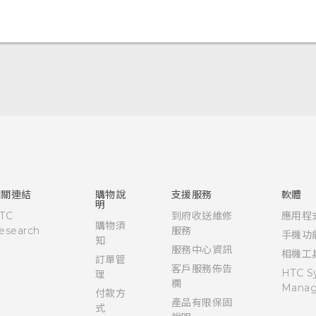
快速入門手冊
使用手冊
相關連結
購物說
支援服務
軟體
明
TC
到府收送維修
應用程
購物須
esearch
服務
手機功
知
服務中心資訊
相機工
訂單管
客戶服務佈告
HTC S
理
欄
Manag
付款方
產品有限保固
式