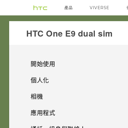
產品
VIVERSE
VIVE
G REIGNS
HTC One E9 dual sim‎
開始使用
手機上的各種便利功能
個人化
打開包裝
手機設定及傳輸
個人化
相機
熟悉新手機的功能
個人化
雙 Nano SIM 卡
HTC 應用程式更新
相機
解除安裝應用程式
應用程式
HTC Sense 首頁
記憶卡
何謂 主題應用程式？
影像
透過 iCloud 傳送 iPhone 內容
HTC BlinkFeed
使用音量鍵拍攝相片及影片