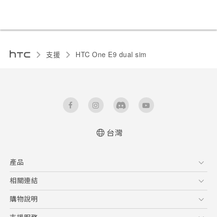
支援
HTC One E9 dual sim‎
台灣
快速入門手冊
產品
使用手冊
5G
相關連結
智慧型手機
HTC Research
購物說明
配件
購物須知