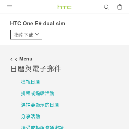
產品
HTC One E9 dual sim‎
VIVE
指南下載
G REIGNS
智慧型手機
< < Menu
配件
日曆與電子郵件
VIVERSE
檢視日曆
優惠專區
排程或編輯活動
焦點訊息
銷售門市
選擇要顯示的日曆
校園專案
銷售通路
支援服務
分享活動
企業採購
接受或拒絕會議邀請
VIVELAND