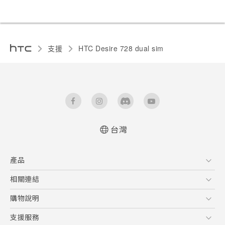
支援
HTC Desire 728 dual sim‎
台灣
快速入門手冊
產品
使用手冊
English - Quick start guide
5G
相關連結
English - User manual
智慧型手機
HTC Research
購物說明
配件
購物須知
支援服務
VIVE