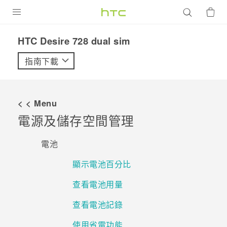
產品
HTC Desire 728 dual sim‎
VIVE
指南下載
G REIGNS
智慧型手機
< < Menu
配件
電源及儲存空間管理
VIVERSE
電池
優惠專區
顯示電池百分比
焦點訊息
銷售門市
查看電池用量
校園專案
銷售通路
支援服務
查看電池記錄
企業採購
使用省電功能
VIVELAND