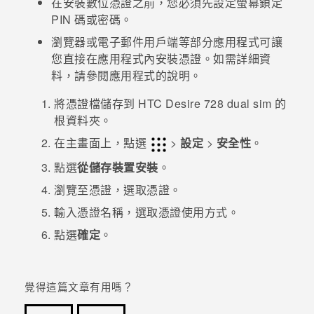
在安裝數位憑證之前，您必須先設定螢幕鎖定
PIN 碼或密碼。
登入
瀏覽器或電子郵件用戶端等部分應用程式可讓
您直接在應用程式內安裝憑證。如需詳細資
料，請參閱應用程式的說明。
將憑證檔儲存到
HTC Desire 728 dual sim
的
根資料夾。
在
主畫面
上，點選
>
設定
>
安全性
。
點選
從儲存裝置安裝
。
瀏覽至憑證，選取憑證。
輸入憑證名稱，選取憑證使用方式。
點選
確定
。
覺得這篇文章有用嗎？