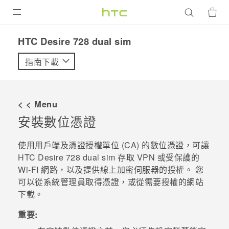
產品
HTC Desire 728 dual sim‎
VIVE
指南下載
G REIGNS
智慧型手機
< < Menu
配件
安裝數位憑證
VIVERSE
使用用戶端及憑證授權單位 (CA) 的數位憑證，可讓
HTC Desire 728 dual sim
存取 VPN 或受保護的
優惠專區
Wi-FI 網路，以及提供線上加密伺服器的授權。 您
可以從系統管理員取得憑證，或從需要授權的網站
焦點訊息
銷售門市
下載。
校園專案
銷售通路
支援服務
重要:
企業採購
VIVELAND