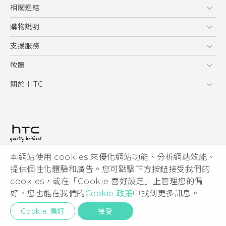
English - Quick start guide
5G
相關連結
English - User manual
智慧型手機
HTC Research
購物說明
配件
購物須知
支援服務
VIVE
訂單管理
到府收送維修服務
軟體
付款方式
服務中心資訊
應用程式
關於 HTC
售後服務
客戶服務佈告欄
手機功能
ESG
常見問題
產品有限保固說明
相機工具
新聞稿
HTC Sync Manager
投資人
加入 HTC
本網站使用 cookies 來優化網站功能、分析網站效能、
© 2011-2026 HTC Corporation
隱私權政策
提供個性化體驗和廣告。您可點擊下方按鈕接受我們的
HTC 法律文件
產品安全性
cookies，或在「Cookie 喜好設定」上管理您的偏
宏達國際電子股份有限公司 | 統一編號16003518
好。您也能在我們的
Cookie 政策
中找到更多訊息。
Cookie
隱私聯絡:
Global-Privacy@htc.com
Security and Privacy Whitepaper
Cookie 偏好
接受