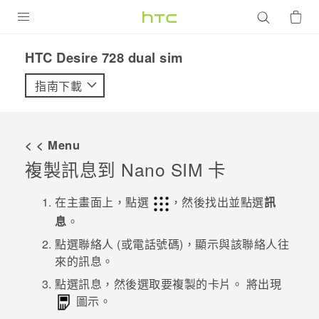
產品
HTC Desire 728 dual sim‎
VIVE
指南下載
G REIGNS
智慧型手機
< < Menu
配件
複製訊息到
Nano SIM
卡
VIVERSE
在
主畫面
上，點選
，然後找出並點選
訊
息
。
優惠專區
點選聯絡人 (或電話號碼)，顯示與該聯絡人往
焦點訊息
銷售門市
來的訊息。
校園專案
點選訊息，然後選取要複製的卡片。
將出現
銷售通路
支援服務
圖示。
企業採購
VIVELAND