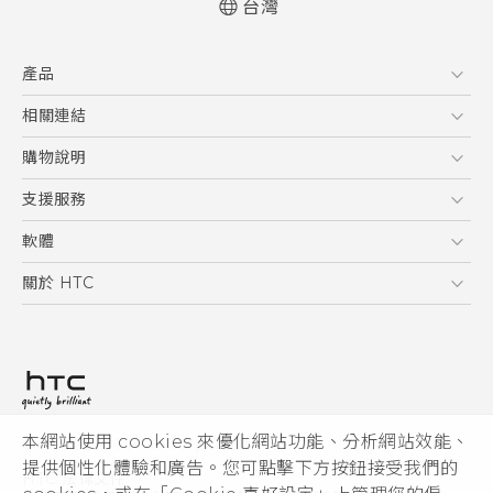
台灣
快速入門手冊
產品
使用手冊
English - Quick start guide
5G
相關連結
English - User manual
智慧型手機
HTC Research
購物說明
配件
購物須知
支援服務
VIVE
訂單管理
到府收送維修服務
軟體
付款方式
服務中心資訊
應用程式
關於 HTC
售後服務
客戶服務佈告欄
手機功能
ESG
常見問題
產品有限保固說明
相機工具
新聞稿
HTC Sync Manager
投資人
加入 HTC
本網站使用 cookies 來優化網站功能、分析網站效能、
© 2011-2026 HTC Corporation
隱私權政策
提供個性化體驗和廣告。您可點擊下方按鈕接受我們的
HTC 法律文件
產品安全性