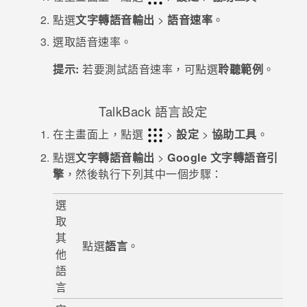
點選
文字轉語音輸出
>
語音速率
。
選取語音速率。
提示:
若要測試語音速率，可點選
聆聽範例
。
TalkBack
語言設定
在
主畫面
上，點選
>
設定
>
協助工具
。
點選
文字轉語音輸出
>
Google 文字轉語音引
擎
，然後執行下列其中一個步驟：
選
取
其
點選
語言
。
他
語
言