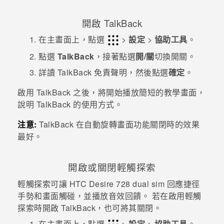
登入
開啟
TalkBack
在
主畫面
上，點選
>
設定
>
協助工具
。
點選
TalkBack
，接著點選
開/關
切換開關。
詳讀
TalkBack
免責聲明，然後點選
確定
。
啟用
TalkBack
之後，將開始播放簡短的教學畫面，
說明
TalkBack
的使用方式。
注意:
TalkBack
在自動旋轉畫面功能關閉時的效果
最好。
開啟或關閉輕觸探索
輕觸探索可讓
HTC Desire 728 dual sim
回應捷徑
手勢和畫面觸碰，並播放音效回饋。 若在啟用輕觸
探索時開啟
TalkBack
，也可將其關閉。
在
主畫面
上，點選
>
設定
>
協助工具
。