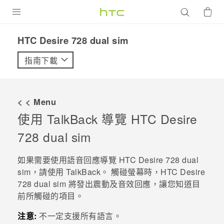
產品
HTC Desire 728 dual sim‎
VIVE
指南下載
G REIGNS
智慧型手機
< < Menu
配件
使用
TalkBack
導覽
HTC Desire
728 dual sim
VIVERSE
優惠專區
如果需要使用語音回應導覽
HTC Desire 728 dual
sim
，請使用
TalkBack
。 觸碰螢幕時，
HTC Desire
焦點訊息
銷售門市
728 dual sim
將發出震動及音效回應，讓您知道目
前所觸碰的項目。
校園專案
銷售通路
支援服務
企業採購
注意:
不一定支援所有語言。
VIVELAND