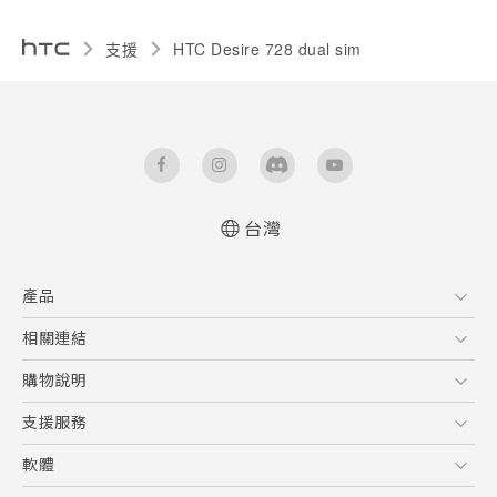
支援
HTC Desire 728 dual sim‎
台灣
快速入門手冊
產品
使用手冊
English - Quick start guide
5G
相關連結
English - User manual
智慧型手機
HTC Research
購物說明
配件
購物須知
支援服務
VIVE
訂單管理
到府收送維修服務
軟體
付款方式
服務中心資訊