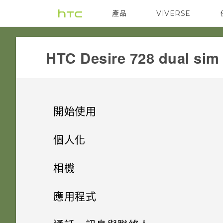
產品
VIVERSE
VIVE
G REIGNS
HTC Desire 728 dual sim‎
開始使用
手機上的各種便利功能
個人化
打開包裝
手機設定及傳輸
個人化
相機
熟悉新手機的功能
個人化
HTC Desire 728 dual sim
影像
相機
解除安裝應用程式
應用程式
HTC Sense 首頁
雙 Nano SIM 卡
何謂 主題應用程式？
音效
透過 iCloud 傳送 iPhone 內容
HTC BlinkFeed
拍攝連續的相片