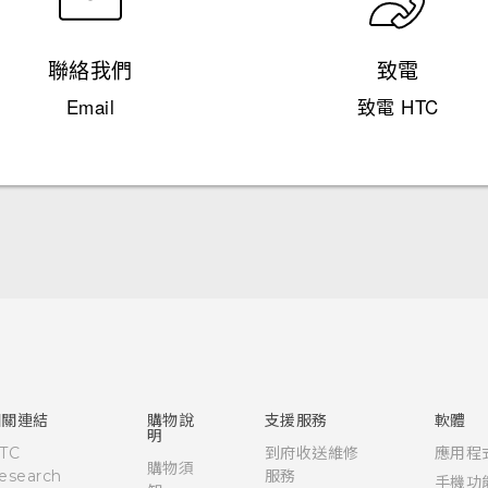
聯絡我們
致電
Email
致電 HTC
快速入門手冊
使用手冊
English - Quick start guide
English - User manual
相關連結
購物說
支援服務
軟體
明
TC
到府收送維修
應用程
購物須
esearch
服務
手機功