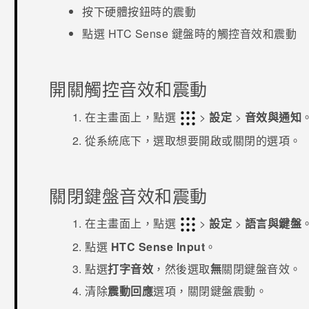
按下硬體按鈕時的震動
點選
HTC Sense
鍵盤時的觸控音效和震動
開關觸控音效和震動
在
主畫面
上，點選
>
設定
>
音效與通知
從
系統
底下，選取想要開啟或關閉的選項。
關閉鍵盤音效和震動
在
主畫面
上，點選
>
設定
>
語言與鍵盤
點選
HTC Sense Input
。
點選
打字音效
，然後選取
無
關閉鍵盤音效。
清除
震動回應
選項，關閉鍵盤震動。