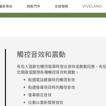
優惠專區
銷售門市
支援服務
VIVELAND
焦點訊息
智慧型手機
校園專案
銷售通路
配件
企業採購
觸控音效和震動
有些人喜歡在觸控螢幕時發出音效或震動回應，有
您開啟或關閉各種觸控音效和震動。
點選電話鍵盤時的觸控音效
點選螢幕項目時的觸控音效
螢幕鎖定音效
拉動以重新整理音效