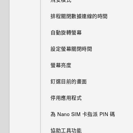
在 Car 內搜尋地點
瀏覽網頁
剪輯影片
從 HTC BlinkFeed 移除內容
分享內容
線形效果
匯入或複製聯絡人
鈴聲、通知音效和鬧鐘
初次設定 HTC Desire 728 dual
傳送簡訊 (SMS)
排程或編輯活動
縮放
使用藍牙接收檔案
使用語音撥打電話
更新專輯封面和演出者相片
儲存空間類型
從本機備份資料
使用 HTC Desire 728 dual sim
排程關閉數據連線的時間
探索附近的景點
將網頁加入我的最愛
sim
新增相片及影片標籤
作為 Wi-Fi 熱點
切換最近使用的應用程式
鏤空特效
合併聯絡人資訊
主畫面桌布
傳送群組訊息
選擇要顯示的日曆
開啟或關閉相機閃光燈
撥打分機號碼
將歌曲設成鈴聲
在 HTC Desire 728 dual sim 手
關於 HTC Sync Manager
自動旋轉螢幕
在 Car 內播放音樂
清除瀏覽器記錄
從雲端儲存空間還原備份
搜尋相片及影片
機內複製檔案
透過 USB 數據連線分享手機的
重新整理內容
幻影萬花筒
傳送聯絡人資訊
變更顯示字型
繼續撰寫訊息草稿
分享活動
拍攝自拍和人物照的小秘訣
回撥未接來電
網際網路連線
檢視歌詞
在電腦上安裝 HTC Sync
設定螢幕關閉時間
在 Car 中撥打電話
在 HTC Desire 728 dual sim 上
從 Android 手機傳輸內容
從影片中儲存相片
釋放更多儲存空間
Manager
擷取手機畫面
使用 Google 雲端硬碟
雙重曝光
聯絡人群組
啟動列
回覆訊息
接受或拒絕會議邀請
使用瞬間美膚套用柔膚美化
快速撥號
在 YouTube 中尋找音樂影片
螢幕亮度
在 Car 內處理來電
從 iPhone 傳輸內容的方式
檢視、編輯和儲存 Zoe 精選
關於檔案管理員
將 iPhone 的內容和應用程式傳
手動切換位置
啟動免費的Google 雲端硬碟儲
魔法幻境
私密聯絡人
新增主畫面小工具
關閉或延遲活動提醒
使用自動自拍
送到 HTC 手機
撥打訊息、電子郵件或日曆活動
收聽 FM 收音機
存空間
釘選目前的畫面
自訂 Car
中的電話號碼
釘選及取消釘選應用程式
魔法變臉
新增主畫面捷徑
查看郵件
使用聲控自拍
取得協助
何謂 HTC Connect？
查看 Google 雲端硬碟 儲存空
停用應用程式
使用塗鴉
撥打緊急電話
新增應用程式至 HTC Sense 首
間
編輯主畫面面板
傳送電子郵件訊息
使用自拍計時器拍照
重新啟動 HTC Desire 728 dual
使用 HTC Connect 分享媒體
頁小工具
為 Nano SIM 卡指派 PIN 碼
使用時鐘
sim (軟體重設)
上傳相片和影片至 Google 雲端
變更主畫面
讀取及回覆電子郵件訊息
使用連拍組合拍攝自拍照
傳送音樂至 Blackfire 相容喇叭
開啟及關閉智慧資料夾
硬碟
協助工具功能
查看氣象