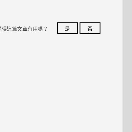
覺得這篇文章有用嗎？
是
否
您的意見回報可協助他人查看最實用的資訊。