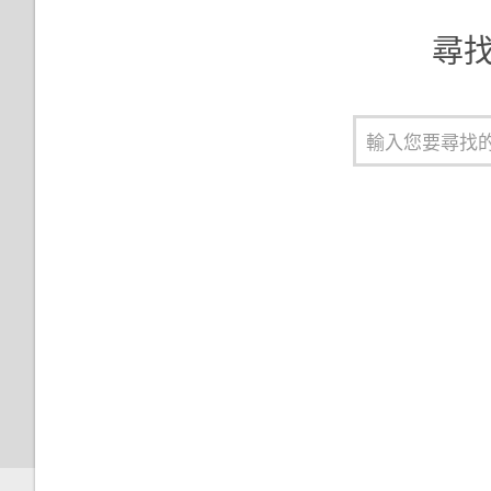
設定智慧鎖
尋找 
變更鎖定螢幕桌布
關閉鎖定螢幕
通知面板
管理應用程式通知
通知 LED 指示燈
選取、複製及貼上文字
HTC Sense 鍵盤