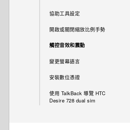
重設 HTC Desire 728 dual sim
分類小工具面板和啟動列上的應
(硬體重設)
管理電子郵件訊息
使用前後合拍模式
將音樂傳送至支援 Qualcomm
何謂 HTC Sense 首頁小工具？
關於 Google 地圖
協助工具設定
錄音
用程式
AllPlay 智慧媒體平台的喇叭
搜尋電子郵件訊息
拍攝全景相片
設定 HTC Sense 首頁小工具
在地圖上移動
開啟或關閉縮放比例手勢
排列應用程式
HTC BoomSound Connect 應
使用 HDR
用程式
設定住家及工作位置
搜尋位置
觸控音效和震動
慢動作錄影
開啟或關閉鎖定螢幕通知
規劃路線
變更螢幕語言
手動調整相機設定
與鎖定螢幕通知互動
觀賞 YouTube
安裝數位憑證
將設定另存為拍攝模式
HTC BlinkFeed 通知
建立影片播放清單
使用 TalkBack 導覽 HTC
Desire 728 dual sim
變更鎖定螢幕捷徑
設定螢幕鎖定