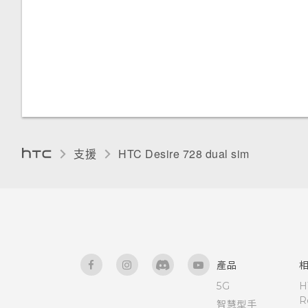
輸入文字
使用文字預測輸入文字
使用滑行鍵盤
語音輸入文字
支援
HTC Desire 728 dual sim‎
硬體或連線發生了問題嗎？
產品
5G
H
R
智慧型手