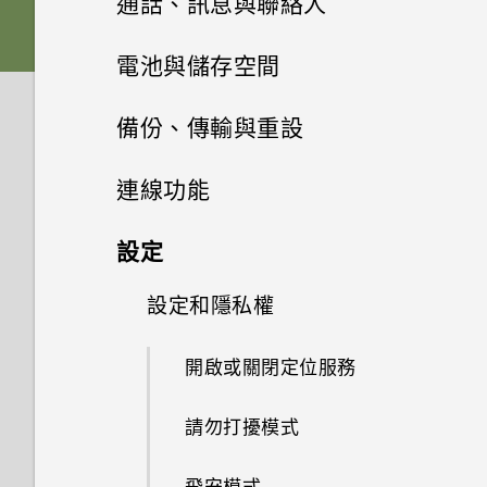
通話、訊息與聯絡人
螢幕導覽按鈕
記憶卡
下載主題
相片集
取得聯絡人及其他內容的其他方
使用音量鍵拍攝相片及影片
手機通話功能
何謂 HTC BlinkFeed？
電池與儲存空間
法
新增第四個導覽按鈕
相片編輯工具
電池
將主題加入我的最愛
訊息
在相片集內檢視相片和影片
關閉相機應用程式
開啟或關閉 HTC BlinkFeed
電源及儲存空間管理
使用智慧搜尋撥號
備份、傳輸與重設
在手機和電腦之間傳送相片、影
娛樂
重新排列導覽按鈕
聯絡人
選取相片進行編輯
切換手機開關
重新建立自己的主題
片及音樂
新增相片或影片至相簿
複製訊息到 Nano SIM 卡
拍攝相片
餐廳推薦
收到來電
同步、備份及重設
查看電池用量
連線功能
日曆與電子郵件
切換 HTC BoomSound 的模式
休眠模式
調整相片
使用雙網路管理員管理 Nano
聯絡人清單
混合及配對主題
使用快速設定
將相片或影片複製或移至其他相
刪除訊息和對話
提示：如何拍出更棒的相片
在 HTC BlinkFeed 上新增內容
通話期間可以執行的動作
查看電池記錄
網際網路連線
新增社交網路、電子郵件帳號等
設定
SIM 卡
Google 搜尋及應用程式
簿
的方式
使用 Exchange ActiveSync 電
使用 HTC BoomSound 搭配耳
將螢幕解鎖
在相片上畫圖
設定個人檔案
尋找主題
認識手機設定
轉寄訊息
子郵件
無線分享
拍攝影片
設定多方通話
機
使用省電功能
同步帳號
設定和隱私權
開啟或關閉數據連線
其他應用程式
需要使用手機的快速指引嗎？
One 相片集
使用 Google 即時資訊取得最當
自訂重點消息摘要
動作手勢
套用相片濾鏡
新增新的聯絡人
分享主題
下的資訊
更新手機軟體
將訊息移到受保護的收件匣
新增電子郵件帳號
在錄影期間拍照 — 影像相片
開啟或關閉 藍牙
通話記錄
聆聽音樂
極致省電模式
移除帳號
管理數據使用量
開啟或關閉定位服務
Car 開車夥伴
尋找配對的相片
儲存文章供日後觀賞
觸控手勢
美化人物照
編輯聯絡人的資訊
刪除主題
搜尋 HTC Desire 728 dual sim
從 Play 商店取得應用程式
封鎖不要的訊息
智慧同步有何作用？
相機畫面
連接藍牙耳機
切換靜音、震動和一般模式
音樂播放清單
延長電池使用時間的提示
備份檔案、資料和設定的方式
Wi-Fi 連線
請勿打擾模式
在 Car 內使用語音指令
和網路
變更影片播放速度
張貼到社交網路
開啟應用程式
GIF 建立工具
聯繫聯絡人
個人化設定
從網路下載應用程式
傳送多媒體訊息 (MMS)
檢視日曆
選擇拍攝模式
與藍牙裝置解除配對
本國撥號
新增歌曲至現正播放清單
顯示電池百分比
使用 HTC 備份
連線到 VPN
飛安模式