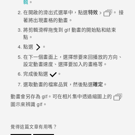
輯
。
在開啟的滑出式選單中，點選
特效
>
。
接
登入
著將出現畫格的動畫。
將剪輯滑桿拖曳到 gif 動畫的開始點和結束
點。
點選
。
在下一個畫面上，選擇想要來回播放的方向、
設定動畫速度、選擇要加入的畫格等。
完成後點選
。
選取動畫的檔案品質，然後點選
確定
。
動畫會另存為 gif。可在
相片集
中透過縮圖上的
圖示來辨識 gif。
覺得這篇文章有用嗎？