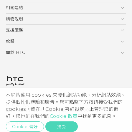
English - Quick start guide
5G
相關連結
English - User manual
智慧型手機
HTC Research
購物說明
配件
購物須知
支援服務
VIVE
訂單管理
到府收送維修服務
軟體
付款方式
服務中心資訊
應用程式
關於 HTC
售後服務
客戶服務佈告欄
手機功能
ESG
常見問題
產品有限保固說明
相機工具
新聞稿
HTC Sync Manager
投資人
加入 HTC
本網站使用 cookies 來優化網站功能、分析網站效能、
© 2011-2026 HTC Corporation
隱私權政策
提供個性化體驗和廣告。您可點擊下方按鈕接受我們的
HTC 法律文件
產品安全性
cookies，或在「Cookie 喜好設定」上管理您的偏
宏達國際電子股份有限公司 | 統一編號16003518
好。您也能在我們的
Cookie 政策
中找到更多訊息。
Cookie
隱私聯絡:
Global-Privacy@htc.com
Security and Privacy Whitepaper
Cookie 偏好
接受