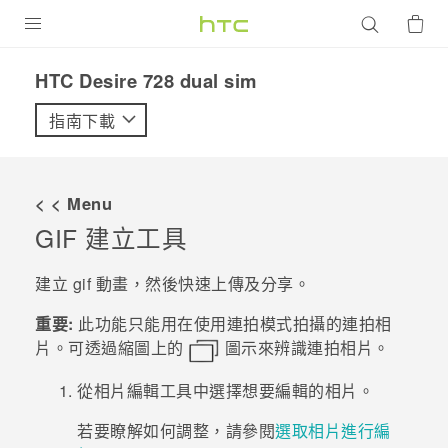
產品
HTC Desire 728 dual sim‎
VIVE
指南下載
G REIGNS
智慧型手機
< < Menu
配件
GIF 建立工具
VIVERSE
建立 gif 動畫，然後快速上傳及分享。
優惠專區
重要:
此功能只能用在使用連拍模式拍攝的連拍相
片。可透過縮圖上的
圖示來辨識連拍相片。
焦點訊息
銷售門市
從
相片編輯工具
中選擇想要編輯的相片。
校園專案
銷售通路
支援服務
若要瞭解如何調整，請參閱
選取相片進行編
企業採購
VIVELAND