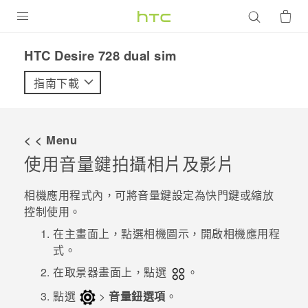
產品
HTC Desire 728 dual sim‎
VIVE
指南下載
G REIGNS
智慧型手機
< < Menu
配件
使用音量鍵拍攝相片及影片
VIVERSE
相機
應用程式內，可將
音量
鍵設定為快門鍵或縮放
控制使用。
優惠專區
在
主畫面
上，點選相機圖示，開啟
相機
應用程
焦點訊息
銷售門市
式。
校園專案
在取景器畫面上，點選
。
銷售通路
支援服務
點選
>
音量鈕選項
。
企業採購
VIVELAND