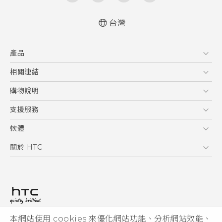
台灣
快速入門手冊
產品
使用手冊
English - Quick start guide
5G
相關連結
English - User manual
智慧型手機
HTC Research
購物說明
配件
購物須知
支援服務
VIVE
訂單管理
到府收送維修服務
軟體
付款方式
服務中心資訊
應用程式
關於 HTC
售後服務
客戶服務佈告欄
手機功能
ESG
常見問題
產品有限保固說明
相機工具
新聞稿
HTC Sync Manager
投資人
加入 HTC
本網站使用 cookies 來優化網站功能、分析網站效能、
© 2011-2026 HTC Corporation