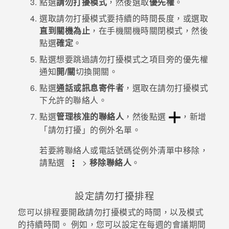
點選
請勿打擾模式
，然後選取
優先權
。
選取
請勿打擾模式
要持續的時間長度，或選取
直到關機為止
，在手機關機時關閉模式，然後
點選
確定
。
點選想要跳過
請勿打擾模式
之項目旁的優先權
通知
開/關
切換開關。
點選
通話或訊息寄件者
，選取在
請勿打擾模式
下
允許的聯絡人
。
點選
管理核准的聯絡人
，然後點選
，新增
「請勿打擾」的例外名單
。
若要將聯絡人或電話號碼從例外清單中移除，
請點選
>
移除聯絡人
。
設定請勿打擾排程
您可以排程要開啟請勿打擾模式的時間，以及模式
的持續時間。 例如，您可以設定在每週的會議期間