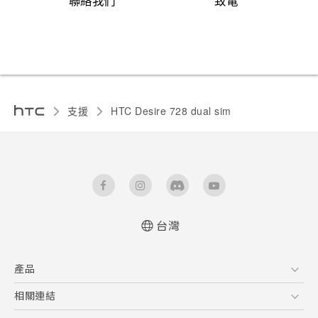
聯絡我們
致電
支援
HTC Desire 728 dual sim‎
台灣
快速入門手冊
產品
使用手冊
English - Quick start guide
5G
相關連結
English - User manual
智慧型手機