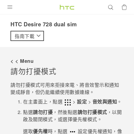
產品
HTC Desire 728 dual sim‎
VIVE
指南下載
G REIGNS
智慧型手機
< < Menu
配件
請勿打擾模式
VIVERSE
請勿打擾模式可用來拒接來電、將音效警示和通知
變成靜音，但仍能繼續使用數據連線。
優惠專區
在
主畫面
上，點選
>
設定
>
音效與通知
。
焦點訊息
銷售門市
點選
請勿打擾
，然後點選
請勿打擾模式
，以開
校園專案
啟及關閉模式，或選擇優先權模式。
銷售通路
支援服務
企業採購
選取
優先權
時，點選
設定優先權通知，像
VIVELAND