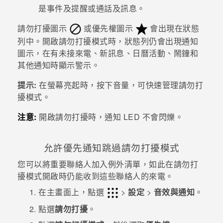
是事件及提醒或通話及訊息。
登入
請勿打擾圖示
或優先權圖示
會出現在狀態
列中。開啟請勿打擾模式時，狀態列仍會出現通知
圖示，在有未接來電、新訊息、日曆活動、鬧鐘和
其他通知時顯示警示。
提示:
在螢幕亮起時，按下
音量
，可快速管理
請勿打
擾模式
。
注意:
開啟請勿打擾時，通知 LED 不會閃爍。
允許優先通知跳過請勿打擾模式
您可以將重要聯絡人加入例外清單，如此在請勿打
擾模式開啟時仍能收到這些聯絡人的來電。
在
主畫面
上，點選
>
設定
>
音效與通知
。
點選
請勿打擾
。