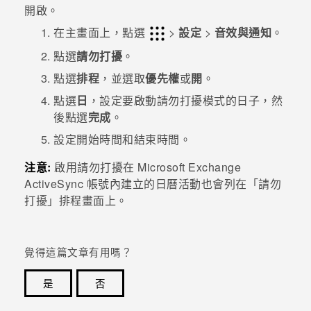
開啟。
在
主畫面
上，點選
>
設定
>
音效與通知
。
點選
請勿打擾
。
點選
排程
，並選取
優先權
或
開
。
點選
日
，設定要啟動
請勿打擾模式
的日子，然
後點選
完成
。
設定開始時間和結束時間。
注意:
啟用請勿打擾在
Microsoft
Exchange
ActiveSync
帳號內建立的日曆活動也會列在
「請勿
打擾」排程
畫面上。
覺得這篇文章有用嗎？
是
否
感謝您！您的意見回報可協助他人查看最實用的資訊。