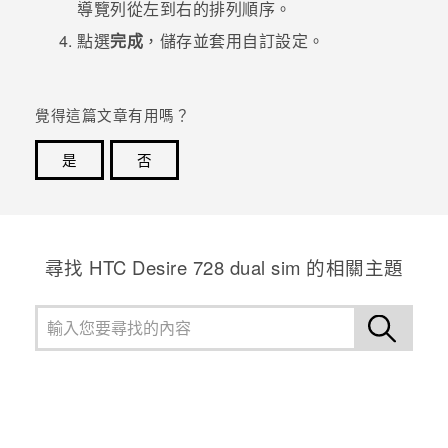
導覽列從左到右的排列順序。
點選
完成
，儲存並套用自訂設定。
登入
覺得這篇文章有用嗎？
是
否
感謝您！您的意見回報可協助他人查看最實用的資訊。
尋找 HTC Desire 728 dual sim 的相關主題