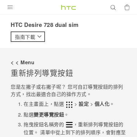
產品
HTC Desire 728 dual sim‎
VIVE
指南下載
G REIGNS
智慧型手機
< < Menu
配件
重新排列導覽按鈕
VIVERSE
您是左撇子或右撇子呢？ 您可自訂導覽按鈕的排列
方式，找出最適合自己的操作方式。
優惠專區
在
主畫面
上，點選
>
設定
>
個人化
。
焦點訊息
銷售門市
點選
變更導覽按鈕
。
校園專案
銷售通路
支援服務
拖曳按鈕名稱旁的
，重新排列導覽按鈕的
企業採購
位置。
清單中從上到下的排列順序，會對應至
VIVELAND