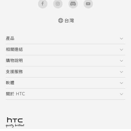
台灣
快速入門手冊
產品
使用手冊
English - Quick start guide
5G
相關連結
English - User manual
智慧型手機
HTC Research
購物說明
配件
購物須知
支援服務
VIVE
訂單管理
到府收送維修服務
軟體
付款方式
服務中心資訊
應用程式
關於 HTC
售後服務
客戶服務佈告欄
手機功能
ESG
常見問題
產品有限保固說明
相機工具
新聞稿
HTC Sync Manager
投資人
加入 HTC