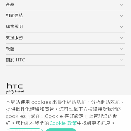
產品
使用手冊
5G
相關連結
智慧型手機
HTC Research
購物說明
配件
購物須知
支援服務
VIVE
訂單管理
到府收送維修服務
軟體
付款方式
服務中心資訊
應用程式
關於 HTC
售後服務
客戶服務佈告欄
手機功能
ESG
常見問題
產品有限保固說明
相機工具
新聞稿
HTC Sync Manager
投資人
加入 HTC
本網站使用 cookies 來優化網站功能、分析網站效能、
© 2011-2026 HTC Corporation
隱私權政策
提供個性化體驗和廣告。您可點擊下方按鈕接受我們的
HTC 法律文件
產品安全性
cookies，或在「Cookie 喜好設定」上管理您的偏
宏達國際電子股份有限公司 | 統一編號16003518
好。您也能在我們的
Cookie 政策
中找到更多訊息。
Cookie
隱私聯絡:
Global-Privacy@htc.com