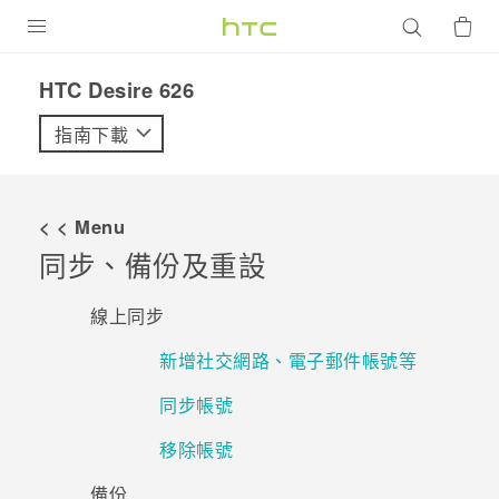
產品
HTC Desire 626‎
VIVE
指南下載
G REIGNS
智慧型手機
< < Menu
配件
同步、備份及重設
VIVERSE
線上同步
優惠專區
新增社交網路、電子郵件帳號等
焦點訊息
銷售門市
同步帳號
校園專案
銷售通路
支援服務
移除帳號
企業採購
備份
VIVELAND