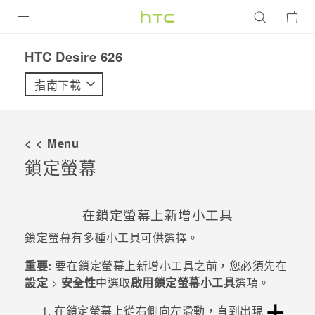
產品
HTC Desire 626‎
VIVE
指南下載
G REIGNS
智慧型手機
< < Menu
配件
鎖定螢幕
VIVERSE
在鎖定螢幕上新增小工具
優惠專區
鎖定螢幕有多種小工具可供選擇。
焦點訊息
銷售門市
重要:
要在鎖定螢幕上新增小工具之前，您必須先在
校園專案
銷售通路
設定
>
安全性
中選取
啟用鎖定螢幕小工具
選項。
支援服務
企業採購
在鎖定螢幕上從右側向左滑動，直到出現
VIVELAND