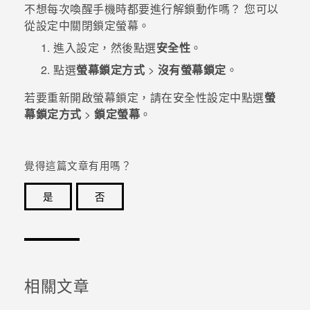
不想每次喚醒手機時都要進行解鎖動作嗎？ 您可以
從設定中關閉鎖定螢幕。
進入設定，然後點選
安全性
。
點選
螢幕鎖定方式
>
沒有螢幕鎖定
。
若要重新開啟螢幕鎖定，請在
安全性
設定中點選
螢
幕鎖定方式
>
鎖定螢幕
。
覺得這篇文章有用嗎？
是
否
感謝您！您的意見回報可協助他人查看最實用的資訊。
相關文章