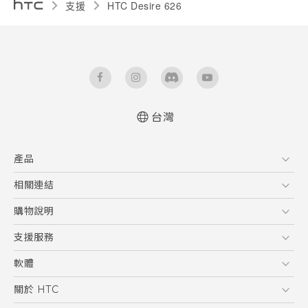
支援
HTC Desire 626‎
台灣
快速入門手冊
產品
使用手冊
5G
相關連結
智慧型手機
HTC Research
購物說明
配件
購物須知
支援服務
VIVE
訂單管理
到府收送維修服務
軟體
付款方式
服務中心資訊
應用程式
關於 HTC
售後服務
客戶服務佈告欄
手機功能