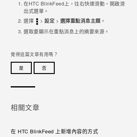
在
HTC BlinkFeed
上，往右快速滑動，開啟滑
出式選單。
登入
選擇
>
設定
>
選擇重點消息主題
。
選取要顯示在
重點消息
上的摘要來源。
覺得這篇文章有用嗎？
是
否
感謝您！您的意見回報可協助他人查看最實用的資訊。
相關文章
在 HTC BlinkFeed 上新增內容的方式