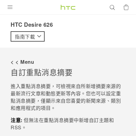
產品
HTC Desire 626‎
VIVE
指南下載
G REIGNS
智慧型手機
< < Menu
配件
自訂
重點消息
摘要
VIVERSE
進入
重點消息
摘要，可檢視來自所新增摘要來源的
最新流行文章和動態更新等內容。您也可以設定
重
優惠專區
點消息
摘要，僅顯示來自您喜愛的新聞來源、類別
和應用程式的項目。
焦點訊息
銷售門市
校園專案
注意:
但無法在
重點消息
摘要中新增自訂主題和
銷售通路
支援服務
RSS。
企業採購
VIVELAND