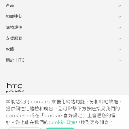
產品
使用手冊
5G
相關連結
智慧型手機
HTC Research
購物說明
配件
購物須知
支援服務
VIVE
訂單管理
到府收送維修服務
軟體
付款方式
服務中心資訊
應用程式
關於 HTC
售後服務
客戶服務佈告欄
手機功能
ESG
常見問題
產品有限保固說明
相機工具
新聞稿
HTC Sync Manager
投資人
加入 HTC
本網站使用 cookies 來優化網站功能、分析網站效能、
© 2011-2026 HTC Corporation
隱私權政策
提供個性化體驗和廣告。您可點擊下方按鈕接受我們的
HTC 法律文件
產品安全性
cookies，或在「Cookie 喜好設定」上管理您的偏
宏達國際電子股份有限公司 | 統一編號16003518
好。您也能在我們的
Cookie 政策
中找到更多訊息。
Cookie