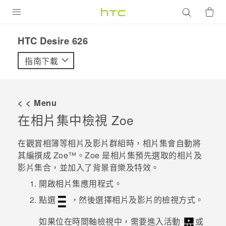
產品
HTC Desire 626‎
VIVE
指南下載
G REIGNS
智慧型手機
< < Menu
配件
在
相片集
中檢視
Zoe
VIVERSE
在觀賞相簿等相片及影片群組時，
相片集
會自動將
其編撰成
Zoe™
。
Zoe
是
相片集
預先選取的相片及
優惠專區
影片集合，並加入了背景音樂及特效。
焦點訊息
銷售門市
開啟
相片集
應用程式。
校園專案
點選
，然後選擇相片及影片的檢視方式。
銷售通路
支援服務
企業採購
如果位在
時間軸
檢視中，需要進入
活動
或
VIVELAND