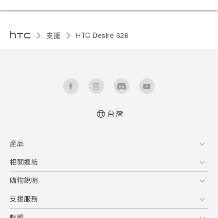
支援
HTC Desire 626‎
台灣
快速入門手冊
產品
使用手冊
5G
相關連結
智慧型手機
HTC Research
購物說明
配件
購物須知
支援服務
VIVE
訂單管理
到府收送維修服務
軟體