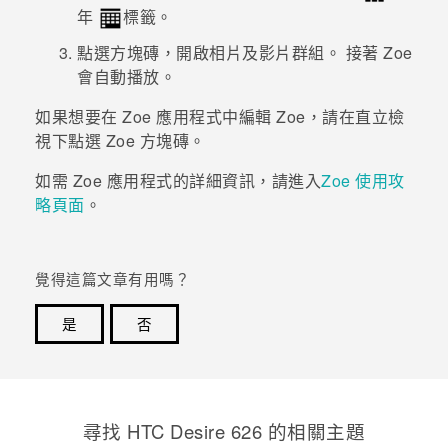
年
標籤。
登入
點選方塊磚，開啟相片及影片群組。
接著
Zoe
會自動播放。
如果想要在
Zoe
應用程式中編輯
Zoe
，請在直立檢
視下點選
Zoe
方塊磚。
如需
Zoe
應用程式的詳細資訊，請進入
Zoe 使用攻
略頁面
。
覺得這篇文章有用嗎？
是
否
感謝您！您的意見回報可協助他人查看最實用的資訊。
尋找 HTC Desire 626 的相關主題