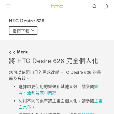
產品
HTC Desire 626‎
VIVE
指南下載
G REIGNS
智慧型手機
< < Menu
配件
將
HTC Desire 626
完全個人化
VIVERSE
您可以依照自己的需求改變
HTC Desire 626
的畫
面及音效。
優惠專區
選擇想要使用的鈴聲和其他音效。請參閱
鈴
焦點訊息
銷售門市
聲、通知音效和鬧鐘
。
校園專案
利用不同的桌布將主畫面個人化。請參閱
主畫
銷售通路
支援服務
面桌布
。
企業採購
VIVELAND