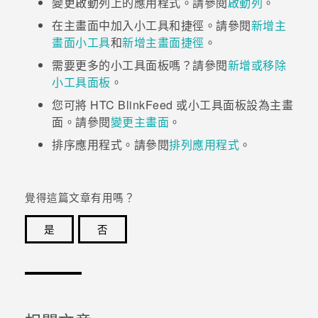
變更啟動列上的應用程式。請參閱
啟動列
。
在主畫面中加入小工具和捷徑。請參閱
新增主
登入
畫面小工具
和
新增主畫面捷徑
。
需要更多的小工具面板嗎？請參閱
新增或移除
小工具面板
。
您可將
HTC BlinkFeed
或小工具面板設為主畫
面。請參閱
變更主畫面
。
排序應用程式。請參閱
排列應用程式
。
覺得這篇文章有用嗎？
是
否
感謝您！您的意見回報可協助他人查看最實用的資訊。