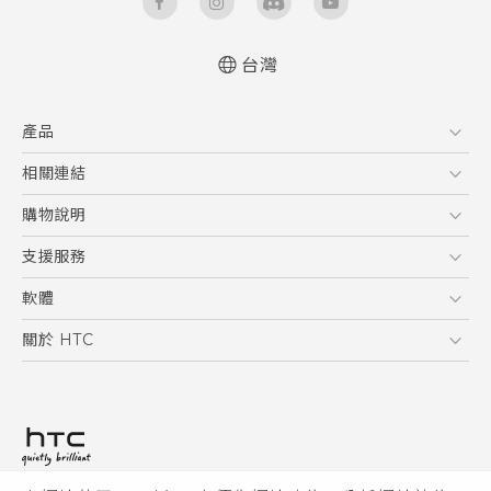
台灣
快速入門手冊
產品
使用手冊
5G
相關連結
智慧型手機
HTC Research
購物說明
配件
購物須知
支援服務
VIVE
訂單管理
到府收送維修服務
軟體
付款方式
服務中心資訊
應用程式
關於 HTC
售後服務
客戶服務佈告欄
手機功能
ESG
常見問題
產品有限保固說明
相機工具
新聞稿
HTC Sync Manager
投資人
加入 HTC