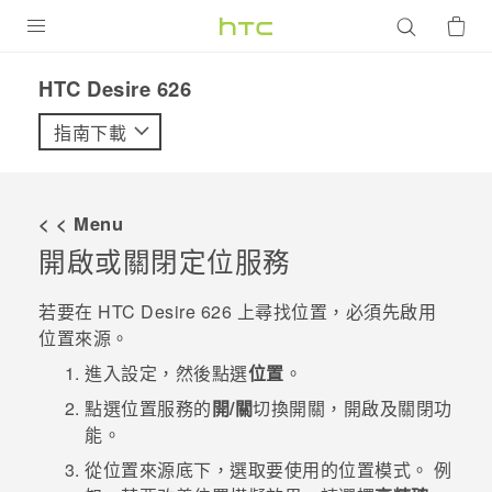
產品
HTC Desire 626‎
VIVE
指南下載
G REIGNS
智慧型手機
< < Menu
配件
開啟或關閉定位服務
VIVERSE
若要在
HTC Desire 626
上尋找位置，必須先啟用
位置來源。
優惠專區
進入設定，然後點選
位置
。
焦點訊息
銷售門市
點選位置服務的
開/關
切換開關，開啟及關閉功
校園專案
能。
銷售通路
支援服務
從
位置來源
底下，選取要使用的位置模式。
例
企業採購
VIVELAND