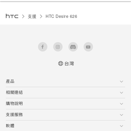
支援
HTC Desire 626‎
台灣
快速入門手冊
產品
使用手冊
5G
相關連結
智慧型手機
HTC Research
購物說明
配件
購物須知
支援服務
VIVE
訂單管理
到府收送維修服務
軟體