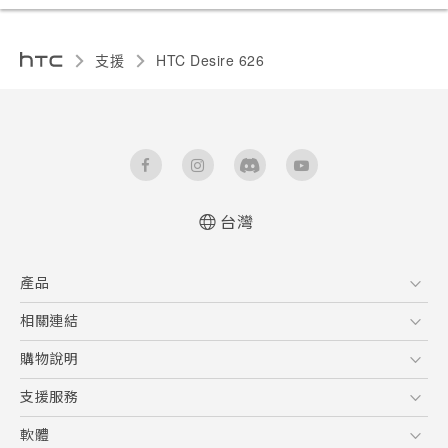
支援
HTC Desire 626‎
台灣
快速入門手冊
產品
使用手冊
5G
相關連結
智慧型手機
HTC Research
購物說明
配件
購物須知
支援服務
VIVE
訂單管理
到府收送維修服務
軟體