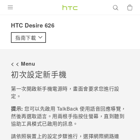
產品
HTC Desire 626‎
VIVE
指南下載
G REIGNS
智慧型手機
< < Menu
配件
初次設定新手機
VIVERSE
第一次開啟新手機電源時，畫面會要求您進行設
定。
優惠專區
提示:
您可以先啟用
TalkBack
使用語音回應導覽，
焦點訊息
銷售門市
然後再選取語言。用兩根手指按住螢幕，直到聽到
校園專案
協助工具模式已啟用的訊息。
銷售通路
支援服務
企業採購
請依照裝置上的設定步驟進行，選擇網際網路連
VIVELAND