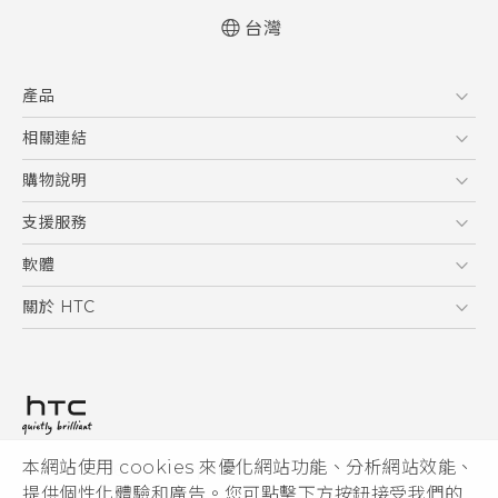
台灣
快速入門手冊
產品
使用手冊
5G
相關連結
智慧型手機
HTC Research
購物說明
配件
購物須知
支援服務
VIVE
訂單管理
到府收送維修服務
軟體
付款方式
服務中心資訊
應用程式
關於 HTC
售後服務
客戶服務佈告欄
手機功能
ESG
常見問題
產品有限保固說明
相機工具
新聞稿
HTC Sync Manager
投資人
加入 HTC
本網站使用 cookies 來優化網站功能、分析網站效能、
© 2011-2026 HTC Corporation
隱私權政策
提供個性化體驗和廣告。您可點擊下方按鈕接受我們的