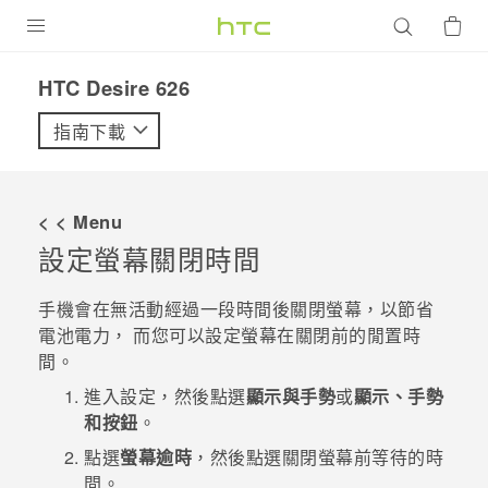
產品
HTC Desire 626‎
VIVE
指南下載
G REIGNS
智慧型手機
< < Menu
配件
設定螢幕關閉時間
VIVERSE
手機會在無活動經過一段時間後關閉螢幕，以節省
電池電力， 而您可以設定螢幕在關閉前的閒置時
優惠專區
間。
焦點訊息
銷售門市
進入設定，然後點選
顯示與手勢
或
顯示、手勢
和按鈕
。
校園專案
銷售通路
支援服務
點選
螢幕逾時
，然後點選關閉螢幕前等待的時
企業採購
間。
VIVELAND