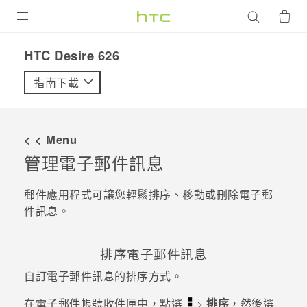
產品
HTC Desire 626‎
VIVE
指南下載
G REIGNS
智慧型手機
< < Menu
配件
管理電子郵件訊息
VIVERSE
郵件
應用程式可讓您輕鬆排序、移動或刪除電子郵
件訊息。
優惠專區
焦點訊息
銷售門市
排序電子郵件訊息
校園專案
銷售通路
自訂電子郵件訊息的排序方式。
支援服務
企業採購
在電子郵件帳號收件匣中，點選
>
排序
，然後選
VIVELAND