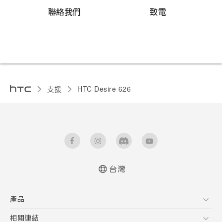
聯絡我們
致電
支援
HTC Desire 626‎
台灣
快速入門手冊
產品
使用手冊
5G
相關連結