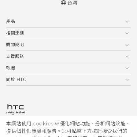
台灣
快速入門手冊
產品
使用手冊
5G
相關連結
智慧型手機
HTC Research
購物說明
配件
購物須知
支援服務
VIVE
訂單管理
到府收送維修服務
軟體
付款方式
服務中心資訊
應用程式
關於 HTC
售後服務
客戶服務佈告欄
手機功能
ESG
常見問題
產品有限保固說明
相機工具
新聞稿
HTC Sync Manager
投資人
加入 HTC
本網站使用 cookies 來優化網站功能、分析網站效能、
© 2011-2026 HTC Corporation
隱私權政策
提供個性化體驗和廣告。您可點擊下方按鈕接受我們的
HTC 法律文件