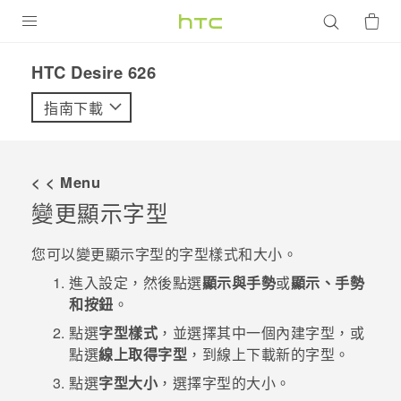
產品
HTC Desire 626‎
VIVE
指南下載
G REIGNS
智慧型手機
< < Menu
配件
變更顯示字型
VIVERSE
您可以變更顯示字型的字型樣式和大小。
優惠專區
進入設定，然後點選
顯示與手勢
或
顯示、手勢
和按鈕
。
焦點訊息
銷售門市
點選
字型樣式
，並選擇其中一個內建字型，或
校園專案
點選
線上取得字型
，到線上下載新的字型。
銷售通路
支援服務
點選
字型大小
，選擇字型的大小。
企業採購
VIVELAND