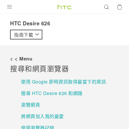
產品
HTC Desire 626‎
VIVE
指南下載
G REIGNS
智慧型手機
< < Menu
配件
搜尋和網頁瀏覽器
VIVERSE
使用 Google 即時資訊取得最當下的資訊
優惠專區
搜尋 HTC Desire 626 和網路
焦點訊息
銷售門市
瀏覽網頁
校園專案
銷售通路
支援服務
將網頁加入我的最愛
企業採購
使用瀏覽器記錄
VIVELAND