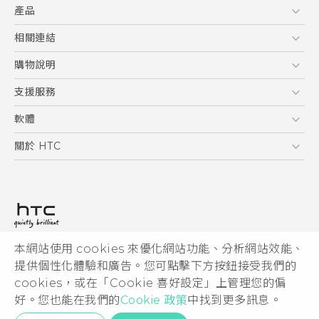
產品
使用手冊
5G
相關連結
智慧型手機
HTC Research
購物說明
配件
購物須知
支援服務
VIVE
訂單管理
到府收送維修服務
軟體
付款方式
服務中心資訊
應用程式
關於 HTC
售後服務
客戶服務佈告欄
手機功能
ESG
常見問題
產品有限保固說明
相機工具
新聞稿
HTC Sync Manager
投資人
加入 HTC
本網站使用 cookies 來優化網站功能、分析網站效能、
© 2011-2026 HTC Corporation
隱私權政策
提供個性化體驗和廣告。您可點擊下方按鈕接受我們的
HTC 法律文件
產品安全性
cookies，或在「Cookie 喜好設定」上管理您的偏
宏達國際電子股份有限公司 | 統一編號16003518
好。您也能在我們的
Cookie 政策
中找到更多訊息。
Cookie
隱私聯絡:
Global-Privacy@htc.com