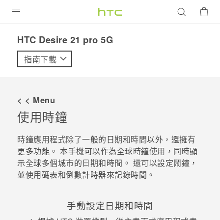
產品
HTC Desire 21 pro 5G‎
VIVE
指南下載
G REIGNS
智慧型手機
< < Menu
配件
使用
時鐘
VIVERSE
時鐘
應用程式除了一般的日期和時間以外，還擁有
更多功能。 本手機可以作為全球時鐘使用，同時顯
優惠專區
示全球多個城市的日期和時間。 還可以設定鬧鐘，
並使用碼表和倒數計時器來記錄時間。
焦點訊息
銷售門市
校園專案
銷售通路
支援服務
手動設定日期和時間
企業採購
VIVELAND