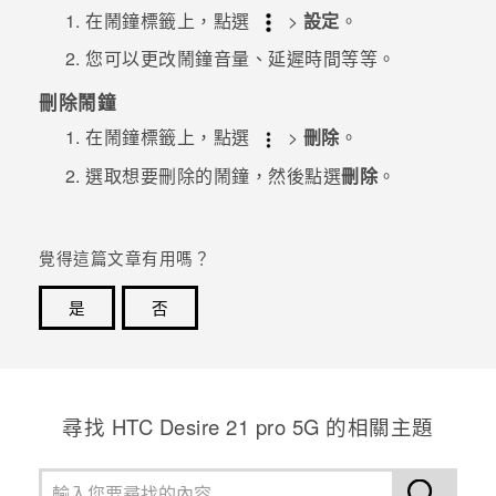
在
鬧鐘
標籤上，點選
>
設定
。
您可以更改鬧鐘音量、延遲時間等等。
刪除鬧鐘
在
鬧鐘
標籤上，點選
>
刪除
。
選取想要刪除的鬧鐘，然後點選
刪除
。
覺得這篇文章有用嗎？
是
否
感謝您！您的意見回報可協助他人查看最實用的資訊。
尋找 HTC Desire 21 pro 5G 的相關主題