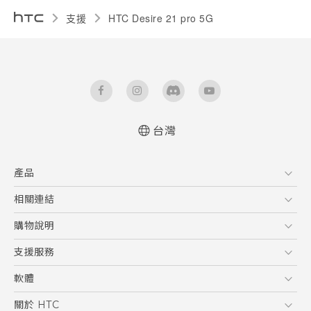
支援
HTC Desire 21 pro 5G‎
台灣
快速入門手冊
產品
使用手冊
Quick start guide
5G
相關連結
User manual
智慧型手機
HTC Research
購物說明
配件
購物須知
支援服務
VIVE
訂單管理
到府收送維修服務
軟體
付款方式
服務中心資訊
應用程式
關於 HTC