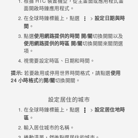
根據 HTC 裝置機型，從主畫面或應用程式畫
面開啟
時鐘
應用程式。
登入
在
全球時鐘
標籤上，點選
>
設定日期與時
間
。
點選
使用網路提供的時間
開/關
切換開關以及
使用網路提供的時區
開/關
切換開關來關閉選
項。
視需要設定時區、日期和時間。
提示:
若要啟用或停用世界時間格式，請點選
使用
24 小時格式
的
開/關
切換開關。
設定居住的城市
在
全球時鐘
標籤上，點選
>
設定居住地時
區
。
輸入居住城市的名稱。
捲動清單，然後點選居住的城市。