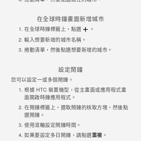
在
全球時鐘
畫面新增城市
在
全球時鐘
標籤上，點選
。
輸入想要新增的城市名稱。
捲動清單，然後點選想要新增的城市。
設定鬧鐘
您可以設定一或多個鬧鐘。
根據 HTC 裝置機型，從主畫面或應用程式畫
面開啟
時鐘
應用程式。
在
鬧鐘
標籤上，選取鬧鐘的核取方塊，然後點
選鬧鐘。
使用滾輪設定鬧鐘時間。
如果要設定多日鬧鐘，請點選
重複
。