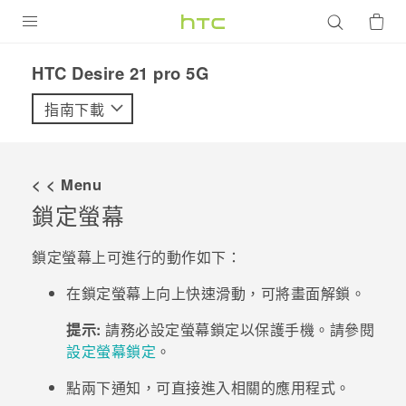
產品
HTC Desire 21 pro 5G‎
VIVE
指南下載
G REIGNS
智慧型手機
< < Menu
配件
鎖定螢幕
VIVERSE
鎖定螢幕上可進行的動作如下：
優惠專區
在鎖定螢幕上向上快速滑動，可將畫面解鎖。
焦點訊息
銷售門市
提示:
請務必設定螢幕鎖定以保護手機。請參閱
設定螢幕鎖定
。
校園專案
銷售通路
支援服務
點兩下通知，可直接進入相關的應用程式。
企業採購
VIVELAND