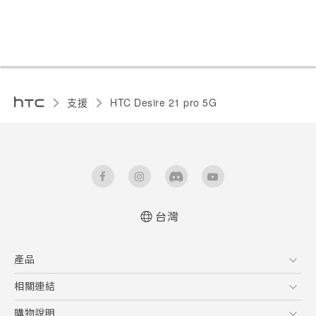
支援
HTC Desire 21 pro 5G‎
台灣
快速入門手冊
產品
使用手冊
Quick start guide
5G
相關連結
User manual
智慧型手機
HTC Research
購物說明