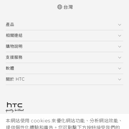
台灣
快速入門手冊
產品
使用手冊
Quick start guide
5G
相關連結
User manual
智慧型手機
HTC Research
購物說明
配件
購物須知
支援服務
VIVE
訂單管理
到府收送維修服務
軟體
付款方式
服務中心資訊
應用程式
關於 HTC
售後服務
客戶服務佈告欄
手機功能
ESG
常見問題
產品有限保固說明
相機工具
新聞稿
HTC Sync Manager
投資人
加入 HTC
本網站使用 cookies 來優化網站功能、分析網站效能、
© 2011-2026 HTC Corporation
隱私權政策
提供個性化體驗和廣告。您可點擊下方按鈕接受我們的