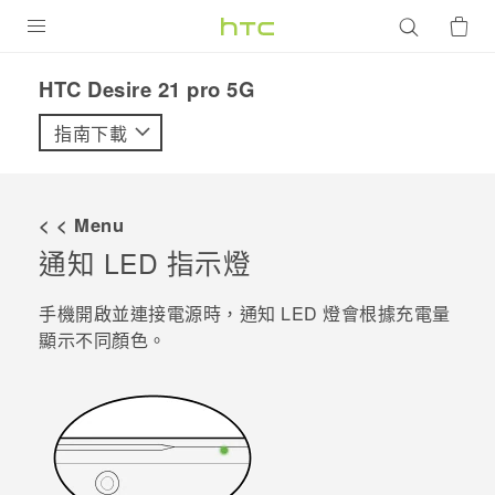
產品
HTC Desire 21 pro 5G‎
VIVE
指南下載
G REIGNS
智慧型手機
< < Menu
配件
通知 LED 指示燈
VIVERSE
手機開啟並連接電源時，通知 LED 燈會根據充電量
顯示不同顏色。
優惠專區
焦點訊息
銷售門市
校園專案
銷售通路
支援服務
企業採購
VIVELAND