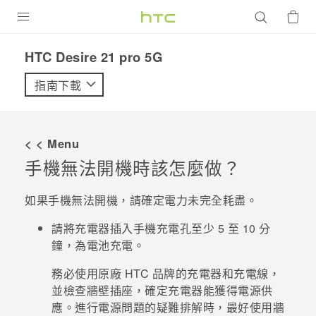
產品
HTC Desire 21 pro 5G‎
VIVE
指南下載
G REIGNS
智慧型手機
< < Menu
配件
手機無法開機時該怎麼做？
VIVERSE
如果手機無法開機，請確定電力未完全耗盡。
優惠專區
請將充電器插入手機充電孔至少 5 至 10 分
鐘，為電池充電。
焦點訊息
銷售門市
務必使用原廠 HTC 品牌的充電器和充電線，
校園專案
銷售通路
支援服務
並檢查牆壁插座，確定充電器能獲得電源供
企業採購
應。進行電源問題的疑難排解時，最好使用牆
VIVELAND