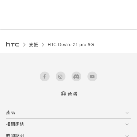
支援
HTC Desire 21 pro 5G‎
台灣
快速入門手冊
產品
使用手冊
Quick start guide
5G
相關連結
User manual
智慧型手機
HTC Research
購物說明