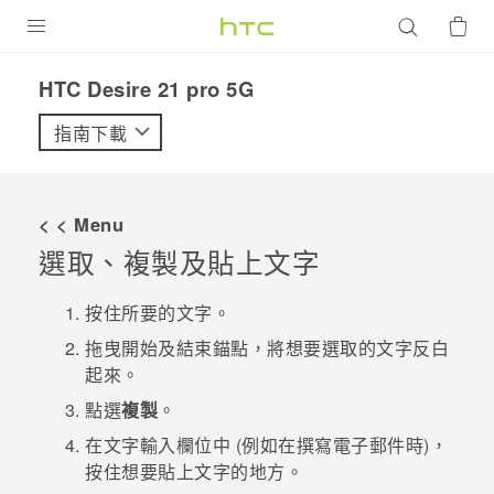
產品
HTC Desire 21 pro 5G‎
VIVE
指南下載
G REIGNS
智慧型手機
< < Menu
配件
選取、複製及貼上文字
VIVERSE
按住所要的文字。
優惠專區
拖曳開始及結束錨點，將想要選取的文字反白
起來。
焦點訊息
銷售門市
點選
複製
。
校園專案
銷售通路
支援服務
在文字輸入欄位中 (例如在撰寫電子郵件時)，
按住想要貼上文字的地方。
企業採購
VIVELAND