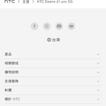
支援
HTC Desire 21 pro 5G‎
台灣
快速入門手冊
產品
使用手冊
Quick start guide
5G
相關連結
User manual
智慧型手機
HTC Research
購物說明
配件
購物須知
支援服務
VIVE
訂單管理
到府收送維修服務
軟體
付款方式
服務中心資訊
應用程式
關於 HTC
售後服務
客戶服務佈告欄
手機功能