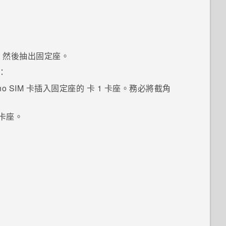
，然後抽出固定座。
：
no SIM
卡插入固定座的
卡 1
卡座。務必將截角
卡座。