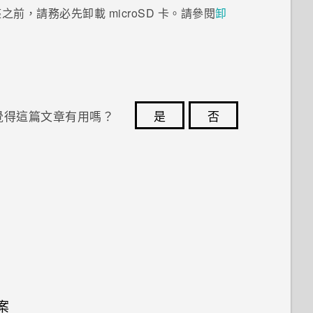
座之前，請務必先卸載
microSD
卡。請參閱
卸
覺得這篇文章有用嗎？
是
否
您的意見回報可協助他人查看最實用的資訊。
案