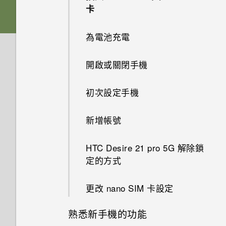
儲存空間？
如何使用尋找我的裝置尋找手機
應用程式
手機無法充電時該怎麼做？
卡
Google 相簿無法讓我刪除 SD
或清除手機資料？
卡中的相片。我該怎麼做？
如何將內部儲存空間中的檔案和
系統效能
為何電池電力消耗如此快速？
點選連結時，我的手機為何再也
為電池充電
資料夾複製或移到 SD 卡？
何謂智慧鎖及如何使用？
無法顯示應用程式選項？
可以復原已刪除的相片和影片
無線與網路
為何手機反應緩慢且靜止不動？
開啟或關閉手機
嗎？如何復原？
如何檢視 USB 隨身碟內的檔案
為何手機設定螢幕鎖密碼後仍不
我說「嘿，Google」時，
設定與其他
與資料夾？
會鎖住？
我可以在手機上切換到另一個
為何手機會自動關機？
Google Assistant 為何沒有回
初次設定手機
有些相片和影片無法備份。該怎
NFC 付款應用程式嗎？該怎麼
應？
麼做才能從手機備份這些資料？
如何在手機與電腦之間複製檔
我能將 Micro SIM 卡剪小為
做？
手機異常過熱或溫度過高時該怎
新增帳號
案？
nano SIM 卡以裝入 HTC 裝置
麼辦？
為何手機上的應用程式會當機並
相片看起來模糊不清嗎？以下有
內嗎？
如何將手機的網際網路連線分享
強制關閉？
一些拍照秘訣
HTC Desire 21 pro 5G 解除鎖
給其他裝置使用？
如何重新啟動手機以進入安全模
定的方式
如何找出手機的 IMEI/MEID 和
式？
如何知道我是否安裝了惡意的第
序號？
我透過藍牙傳送了一些檔案到電
三方應用程式？
更改 nano SIM 卡設定
腦。檔案存到哪裡去了？
如何啟用或停用裝置管理員應用
如何設定預設的簡訊應用程式？
熟悉新手機的功能
程式？
如何將業者的存取點名稱新增至