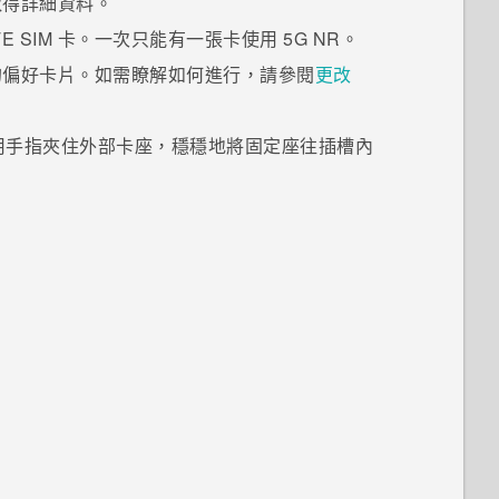
取得詳細資料。
TE
SIM 卡。一次只能有一張卡使用 5G NR。
的偏好卡片。如需瞭解如何進行，請參閱
更改
用手指夾住外部卡座，穩穩地將固定座往插槽內