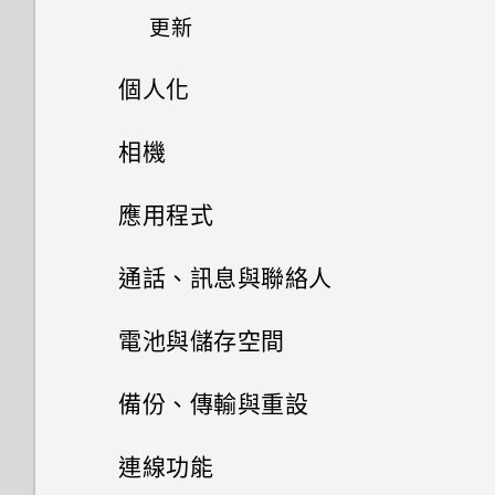
手機？
更新
如何啟用開發人員選項？
更改瀏覽 HTC Desire 21 pro
5G 的方式
個人化
檢查安全性更新
擷取手機畫面
主畫面配置
相機
從 Google Play 商店安裝應用
程式更新
開啟或關閉睡眠模式
拍照和錄影
變更桌布
應用程式
查看系統軟體版本
觸控手勢
進階相機功能
新增應用程式至主畫面
安裝及移除應用程式
四鏡頭相機
通話、訊息與聯絡人
檢查系統軟體更新
主畫面
管理應用程式
Pro 手動模式模式
新增主畫面小工具
開始使用相機應用程式
手機通話功能
從 Google Play 商店取得應用
電池與儲存空間
程式
鎖定螢幕
使用應用程式
在相片上新增浮水印
簡訊與多媒體簡訊
應用程式捷徑
將應用程式整理至資料夾
選擇拍攝模式
電池
電話應用程式的功能
備份、傳輸與重設
從網路下載應用程式
使用快速設定
聯絡人
使用時鐘
慢動作錄影
切換最近使用的應用程式
儲存空間
關於訊息應用程式
新增或移除主畫面面板
對焦和縮放
撥打電話
傳輸
延長電池使用時間的提示
連線功能
解除安裝應用程式
調整音量和音效設定