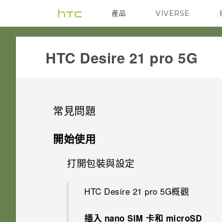
產品
VIVERSE
VIVE
G REIGNS
HTC Desire 21 pro 5G‎
常見問題
電源與充電
開始使用
安全性
打開包裝與設定
手機無法開機時該怎麼做？
儲存、備份和傳輸
忘記了螢幕鎖定密碼、PIN 碼或
如果手機不斷重新啟動或無法開
HTC Desire 21 pro 5G概觀
圖形該怎麼辦？
機進入主畫面，該怎麼辦？
相片和影片
為什麼我無法將 SD 卡設為內部
插入 nano SIM 卡和 microSD