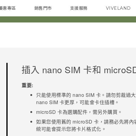
優惠專區
銷售門市
支援服務
VIVELAND
焦點訊息
智慧型手機
校園專案
銷售通路
配件
企業採購
插入
nano SIM
卡和
microS
重要:
只能使用標準的
nano SIM
卡。請勿剪裁過大的
nano SIM
卡更厚，可能會卡住插槽。
microSD
卡為選購配件，需另外購買。
如果您使用舊的
microSD
卡，請務必先將內
統可能會提示您將卡片格式化。