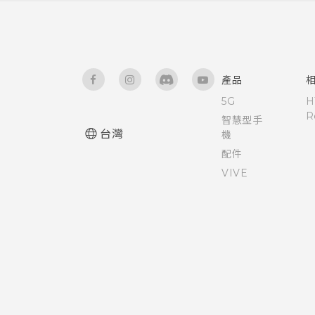
產品
5G
H
R
智慧型手
台灣
機
配件
VIVE