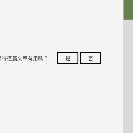
覺得這篇文章有用嗎？
是
否
您的意見回報可協助他人查看最實用的資訊。