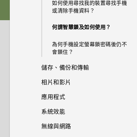
如何使用尋找我的裝置尋找手機
手機無法充電時該怎麼做？
或清除手機資料？
為何電池電力消耗如此快速？
何謂智慧鎖及如何使用？
為何手機設定螢幕鎖密碼後仍不
會鎖住？
儲存、備份和傳輸
相片和影片
為什麼我無法將 SD 卡設為內部
儲存空間？
應用程式
Google 相簿無法讓我刪除 SD
卡中的相片。我該怎麼做？
如何將內部儲存空間中的檔案和
系統效能
點選連結時，我的手機為何再也
資料夾複製或移到 SD 卡？
無法顯示應用程式選項？
可以復原已刪除的相片和影片
無線與網路
為何手機反應緩慢且靜止不動？
嗎？如何復原？
如何檢視 USB 隨身碟內的檔案