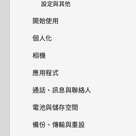
我說「嘿，Google」時，
設定與其他
與資料夾？
我可以在手機上切換到另一個
為何手機會自動關機？
Google Assistant 為何沒有回
有些相片和影片無法備份。該怎
NFC 付款應用程式嗎？該怎麼
應？
麼做才能從手機備份這些資料？
開始使用
如何在手機與電腦之間複製檔
我能將 Micro SIM 卡剪小為
做？
手機異常過熱或溫度過高時該怎
案？
nano SIM 卡以裝入 HTC 裝置
麼辦？
為何手機上的應用程式會當機並
打開包裝與設定
相片看起來模糊不清嗎？以下有
內嗎？
個人化
如何將手機的網際網路連線分享
強制關閉？
一些拍照秘訣
給其他裝置使用？
如何重新啟動手機以進入安全模
熟悉新手機的功能
主畫面配置
如何找出手機的 IMEI/MEID 和
HTC Desire 21 pro 5G概觀
相機
式？
如何知道我是否安裝了惡意的第
序號？
我透過藍牙傳送了一些檔案到電
更新
三方應用程式？
更改瀏覽 HTC Desire 21 pro
插入 nano SIM 卡和 microSD
拍照和錄影
腦。檔案存到哪裡去了？
變更桌布
應用程式
5G 的方式
如何啟用或停用裝置管理員應用
卡
如何設定預設的簡訊應用程式？
檢查安全性更新
進階相機功能
程式？
如何將業者的存取點名稱新增至
新增應用程式至主畫面
安裝及移除應用程式
四鏡頭相機
通話、訊息與聯絡人
擷取手機畫面
為電池充電
手機？
如何啟用開發人員選項？
從 Google Play 商店安裝應用
管理應用程式
Pro 手動模式模式
新增主畫面小工具
開始使用相機應用程式
手機通話功能
從 Google Play 商店取得應用
電池與儲存空間
程式更新
開啟或關閉睡眠模式
開啟或關閉手機
程式
使用應用程式
在相片上新增浮水印
簡訊與多媒體簡訊
應用程式捷徑
將應用程式整理至資料夾
選擇拍攝模式
電池
電話應用程式的功能
查看系統軟體版本
備份、傳輸與重設
觸控手勢
初次設定手機
從網路下載應用程式
聯絡人
使用時鐘
慢動作錄影
切換最近使用的應用程式