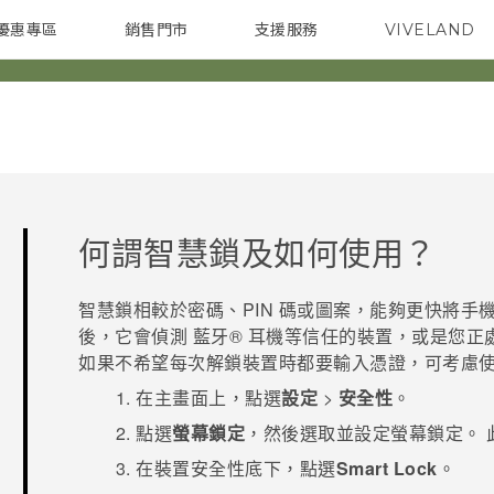
優惠專區
銷售門市
支援服務
VIVELAND
焦點訊息
智慧型手機
校園專案
銷售通路
配件
企業採購
何謂智慧鎖及如何使用？
智慧鎖相較於密碼、PIN 碼或圖案，能夠更快將手
後，它會偵測
藍牙®
耳機等信任的裝置，或是您正處
如果不希望每次解鎖裝置時都要輸入憑證，可考慮
在
主畫面
上，點選
設定
>
安全性
。
點選
螢幕鎖定
，然後選取並設定螢幕鎖定。
在
裝置安全性
底下，點選
Smart Lock
。