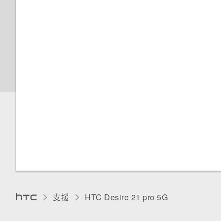
設定螢幕關閉時間
為 nano SIM 卡指派 PIN 碼
透過 USB 分享網際網路連線
選取、複製及貼上文字
掃描 QR 碼
螢幕亮度
輸入文字
深色主題
中文輸入
夜燈
變更預設字型大小
調整顯示大小
觸控音效和震動
變更顯示語言
支援
HTC Desire 21 pro 5G‎
零打擾模式