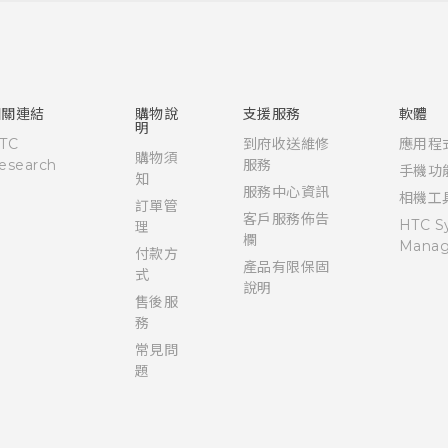
快速入門手冊
使用手冊
Quick start guide
User manual
相關連結
購物說
支援服務
軟體
明
TC
到府收送維修
應用程
購物須
esearch
服務
手機功
知
服務中心資訊
相機工
訂單管
客戶服務佈告
HTC S
理
欄
Manag
付款方
產品有限保固
式
說明
售後服
務
常見問
題