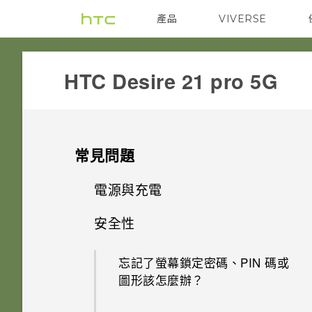
產品
VIVERSE
VIVE
G REIGNS
HTC Desire 21 pro 5G‎
常見問題
電源與充電
安全性
手機無法開機時該怎麼做？
忘記了螢幕鎖定密碼、PIN 碼或
如果手機不斷重新啟動或無法開
圖形該怎麼辦？
機進入主畫面，該怎麼辦？